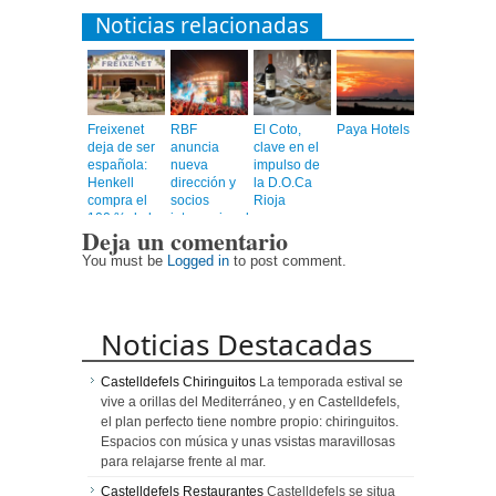
Noticias relacionadas
Freixenet
RBF
El Coto,
Paya Hotels
deja de ser
anuncia
clave en el
española:
nueva
impulso de
Henkell
dirección y
la D.O.Ca
compra el
socios
Rioja
100 % de la
internacionales,
Deja un comentario
compañía
confirmando
su gira 2026
You must be
Logged in
to post comment.
en siete
ciudades
Noticias Destacadas
Castelldefels Chiringuitos
La temporada estival se
vive a orillas del Mediterráneo, y en Castelldefels,
el plan perfecto tiene nombre propio: chiringuitos.
Espacios con música y unas vsistas maravillosas
para relajarse frente al mar.
Castelldefels Restaurantes
Castelldefels se situa