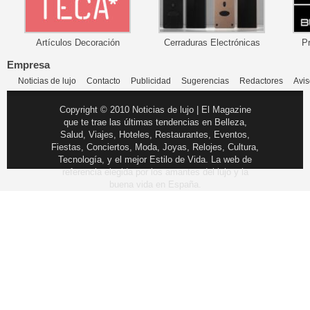
Artículos Decoración
Cerraduras Electrónicas
P
Empresa
Noticias de lujo
Contacto
Publicidad
Sugerencias
Redactores
Avis
Copyright © 2010 Noticias de lujo | El Magazine
que te trae las últimas tendencias en Belleza,
Salud, Viajes, Hoteles, Restaurantes, Eventos,
Fiestas, Conciertos, Moda, Joyas, Relojes, Cultura,
Tecnología, y el mejor Estilo de Vida. La web de
referencia elegida por los amantes del lujo y la
buena vida en España.