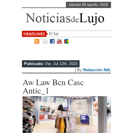
sábado 08 agosto, 2026
El Salvador, uno de los desti
Publicado:
Vie, Jul 12th, 2024
| By
Redacción NdL
Aw Law Bcn Casc
Antic_1