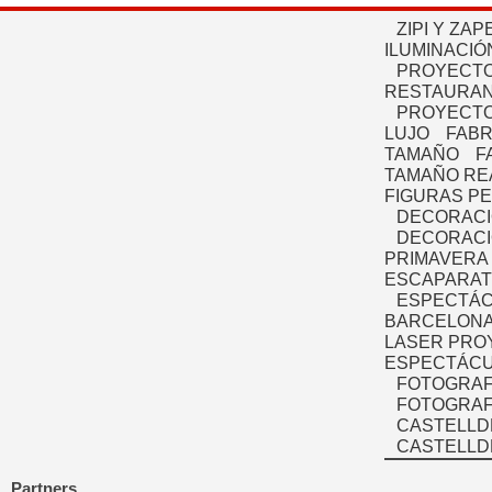
ZIPI Y ZAP
ILUMINACIÓ
PROYECTO
RESTAURAN
PROYECTO
LUJO
FABR
TAMAÑO
F
TAMAÑO RE
FIGURAS P
DECORACI
DECORACI
PRIMAVERA
ESCAPARAT
ESPECTÁC
BARCELONA
LASER PRO
ESPECTÁCU
FOTOGRAF
FOTOGRAFÍ
CASTELLD
CASTELLD
Partners