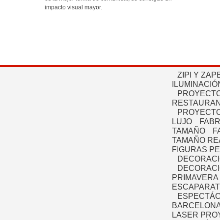
impacto visual mayor.
ZIPI Y ZAP
ILUMINACIÓ
PROYECTO
RESTAURAN
PROYECTO
LUJO
FABR
TAMAÑO
F
TAMAÑO RE
FIGURAS P
DECORACI
DECORACI
PRIMAVERA
ESCAPARAT
ESPECTÁC
BARCELONA
LASER PRO