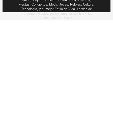
Fiestas, Conciertos, Moda, Joyas, Relojes, Cultura,
Tecnología, y el mejor Estilo de Vida. La web de
referencia elegida por los amantes del lujo y la
buena vida en España.