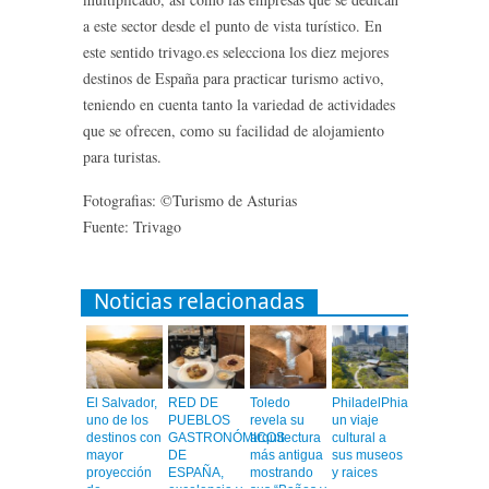
a este sector desde el punto de vista turístico. En
este sentido trivago.es selecciona los diez mejores
destinos de España para practicar turismo activo,
teniendo en cuenta tanto la variedad de actividades
que se ofrecen, como su facilidad de alojamiento
para turistas.
Fotografias: ©Turismo de Asturias
Fuente: Trivago
Noticias relacionadas
El Salvador,
RED DE
Toledo
PhiladelPhia,
uno de los
PUEBLOS
revela su
un viaje
destinos con
GASTRONÓMICOS
arquitectura
cultural a
mayor
DE
más antigua
sus museos
proyección
ESPAÑA,
mostrando
y raices