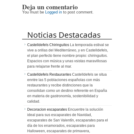
de
excelencia y
sus “Baños y
Deja un comentario
Centroamérica
calidad en
Mezquitas”
un viaje
You must be
Logged in
to post comment.
emocionante
Noticias Destacadas
Castelldefels Chiringuitos
La temporada estival se
vive a orillas del Mediterráneo, y en Castelldefels,
el plan perfecto tiene nombre propio: chiringuitos.
Espacios con música y unas vsistas maravillosas
para relajarse frente al mar.
Castelldefels Restaurantes
Castelldefels se situa
enntre las 5 poblaciones españolas con más
restaurantes y recibe distinciones que la
consolidan como un destino referente en España
en materia de gastronomía, sostenibilidad y
calidad.
Decoracion escaparates
Encuentre la solución
ideal para sus escaparates de Navidad,
escaparates de San Valentín, escaparates para el
día de los enamorados, escaparates para
Halloween, escaparates de primavera,