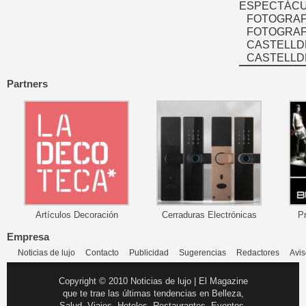
ESPECTÁCU
FOTOGRAF
FOTOGRAFÍ
CASTELLD
CASTELLD
Partners
Artículos Decoración
Cerraduras Electrónicas
P
Empresa
Noticias de lujo
Contacto
Publicidad
Sugerencias
Redactores
Avis
Copyright © 2010 Noticias de lujo | El Magazine
que te trae las últimas tendencias en Belleza,
Salud, Viajes, Hoteles, Restaurantes, Eventos,