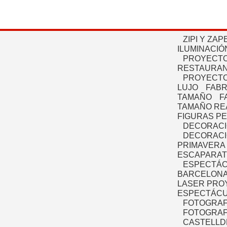
ZIPI Y ZAP
ILUMINACIÓ
PROYECTO
RESTAURAN
PROYECTO
LUJO
FABR
TAMAÑO
F
TAMAÑO RE
FIGURAS P
DECORACI
DECORACI
PRIMAVERA
ESCAPARAT
ESPECTÁC
BARCELONA
LASER PRO
ESPECTÁCU
FOTOGRAF
FOTOGRAFÍ
CASTELLD