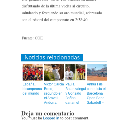
disfrutando de la última vuelta al circuito,
saludando y festejando su oro mundial, aderezado
con el récord del campeonato en 2:38:40.
Fuente: COE
Noticias relacionadas
España,
Víctor García
Paula
Arthur Fils
bicampeona
Broto,
Balanzategui
conquista el
del mundo
segundo en
y Gonzalo
Barcelona
el Aravell
Baños
Open Banc
Andorra
ganan el
Sabadell –
Open 2026
Campeonato
73º Trofeo
Deja un comentario
de España
Conde de
Absoluto
Godó
You must be
Logged in
to post comment.
Golf 2026