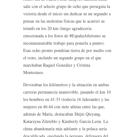
salir con el selecto grupo de ocho que perseguía la
victoria desde el inicio sin dedicar ni un segundo a
pensar en las molestias físicas que le acarreó su
triunfo en los 20 km (luego agradecería
emocionada a los fisios de #EspañaAtletismo su
inconmensurable trabajo para ponerla a punto).
Esas ocho pronto pondrían tierra de por medio con
el resto, incluido un segundo grupo en el que
marchaban Raquel González y Cristina
Montesinos.
Devoraban los kilómetros y la situación en ambas
carreras permanecía inamovible, pasando el km 10
los hombres en 41:33 (todavía 16 liderando) y las
mujeres en 46:44 con siete atletas entre las que,
además de María, destacaban Shijie Qieyang,
Katarzyna Zdzieblo y Kimberly García León. La
china abandonaría más adelante y la polaca sería
descalificada, quedando la peruana, defensora del