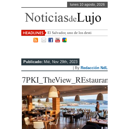
lunes 10 agosto, 2026
El Salvador, uno de los destinos con
mayor proyecció
Publicado:
Mié, Nov 29th, 2023
| By
Redacción NdL
7PKI_TheView_REstaurante