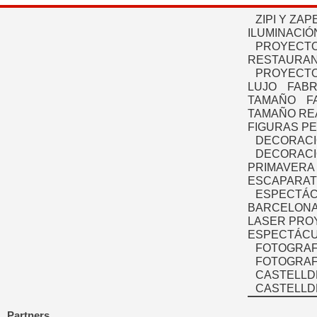
ZIPI Y ZAP
ILUMINACIÓ
PROYECTO
RESTAURAN
PROYECTO
LUJO
FABR
TAMAÑO
F
TAMAÑO RE
FIGURAS P
DECORACI
DECORACI
PRIMAVERA
ESCAPARAT
ESPECTÁC
BARCELONA
LASER PRO
ESPECTÁCU
FOTOGRAF
FOTOGRAFÍ
CASTELLD
CASTELLD
Partners