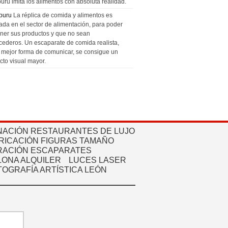
uru imita los alimentos con absoluta realidad.
puru
La réplica de comida y alimentos es
zada en el sector de alimentación, para poder
ner sus productos y que no sean
cederos. Un escaparate de comida realista,
a mejor forma de comunicar, se consigue un
cto visual mayor.
NACIÓN RESTAURANTES DE LUJO
RICACIÓN FIGURAS TAMAÑO
ACIÓN ESCAPARATES
ONA ALQUILER
LUCES LASER
TOGRAFÍA ARTÍSTICA LEÓN