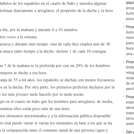
hábitos de los españoles en el cuarto de baño y muestra algunas
alqui
proy
estinan diariamente a arreglarse, el propósito de la ducha y la hora
ilum
plaz
Proy
a día, por la mañana y durante 6 a 10 minutos.
ilumi
res veces a la semana.
memo
cuencia y durante más tiempo -una de cada diez emplea más de 30
para 
favo
n nunca tanto tiempo a la ducha -incluso 1 de cada 10 consigue
una 
Proy
las 7 de la mañana es la preferida por casi un 20% de los hombres
limit
mujeres se ducha a esa hora.
refu
rest
ranja de 55 a 64 años, los españoles se duchan con menos frecuencia.
de i
en la ducha. Por otra parte, los primeros prefieren ducharse por la
perci
 los más jóvenes suele hacerlo por la tarde-noche.
Proy
mpo en el cuarto de baño que los hombres para arreglarse: de media,
esta
mientras ellos están poco más de una hora.
idea
expe
nos elementos determinados y a la información pública disponible
sens
o real puede variar si varían los elementos en base a los que se ha
well
 a la comparación entre el consumo anual de una persona (agua y
Zipi