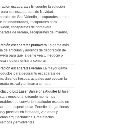
racion escaparates
Encuentre la solución
l para sus escaparates de Navidad,
parates de San Valentín, escaparates para el
de los enamorados, escaparates para
oween, escaparates de primavera,
parates de verano, escaparates de invierno,
ración escaparates primavera
La gama más
ia de artículos y adornos de decoración de
avera para que la gente vea tu negocio o
esa y quiera entrar a comprar.
ración escaparates verano
La mayor gama
roductos para decorar tu escaparate de
no, diseños frescos, actuales que evocan la
orada estival y animan a comprar.
ctáculo Luz Laser Barcelona Alquiler
El láser
cta y emociona, creando momentos
rables que convierten cualquier espacio en
scenario espectacular. Permite dibujar líneas
das y precisas en fachadas, ventanas y
ornos arquitectónicos. Crea efectos
métricos y envolventes