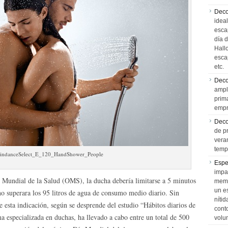
Deco
idea
esca
día 
Hall
esca
etc.
Deco
ampl
prim
empr
Deco
de p
vera
temp
indanceSelect_E_120_HandShower_People
Espe
impa
 Mundial de la Salud (OMS), la ducha debería limitarse a 5 minutos
memo
un e
no superara los 95 litros de agua de consumo medio diario. Sin
níti
 esta indicación, según se desprende del estudio “Hábitos diarios de
cont
a especializada en duchas, ha llevado a cabo entre un total de 500
volu