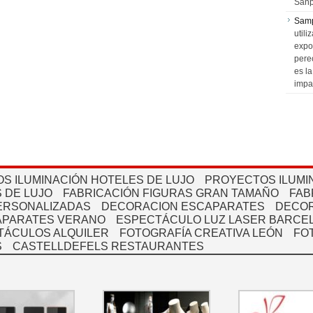
Sanp
Sam
utili
expo
pere
es l
impa
S ILUMINACIÓN HOTELES DE LUJO
PROYECTOS ILUMI
 DE LUJO
FABRICACIÓN FIGURAS GRAN TAMAÑO
FAB
PERSONALIZADAS
DECORACION ESCAPARATES
DECOR
APARATES VERANO
ESPECTÁCULO LUZ LASER BARCEL
TÁCULOS ALQUILER
FOTOGRAFÍA CREATIVA LEÓN
FO
S
CASTELLDEFELS RESTAURANTES