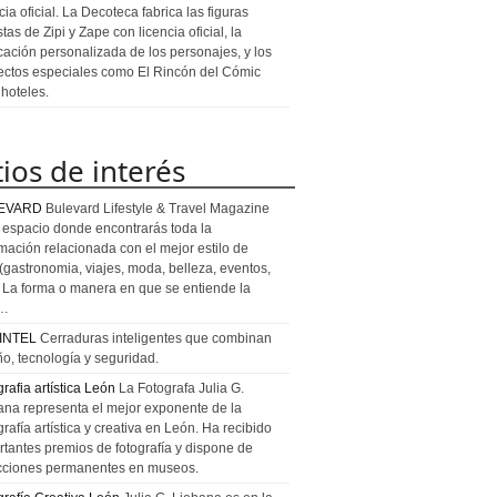
cia oficial. La Decoteca fabrica las figuras
stas de Zipi y Zape con licencia oficial, la
icación personalizada de los personajes, y los
ectos especiales como El Rincón del Cómic
 hoteles.
tios de interés
EVARD
Bulevard Lifestyle & Travel Magazine
l espacio donde encontrarás toda la
rmación relacionada con el mejor estilo de
 (gastronomia, viajes, moda, belleza, eventos,
). La forma o manera en que se entiende la
a…
INTEL
Cerraduras inteligentes que combinan
ño, tecnología y seguridad.
rafia artística León
La Fotografa Julia G.
ana representa el mejor exponente de la
rafía artística y creativa en León. Ha recibido
rtantes premios de fotografía y dispone de
cciones permanentes en museos.