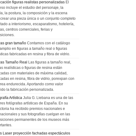
icación figuras realistas personalizadas
El
so incluye el estudio del personaje, la
la, la postura, la composición y la escena
 crear una pieza única o un conjunto completo
tado a interiorismo, escaparatismo, hotelería,
as, centros comerciales, ferias y
siciones.
ras gran tamaño
Contamos con el catálogo
amplio en figuras a tamaño real o figuras
sticas fabricadas en resina y fibra de vidrio.
ras Tamaño Real
Las figuras a tamaño real,
as realísticas o figuras de resina están
icadas con materiales de máxima calidad,
cadas en resina, fibra de vidrio, porexpan con
urea endurecida. Aportando como valor
ido la fabricación personalizada.
rafía Artística
Julia G. Liebana es una de las
res fotógrafas artísticas de España. En su
ectoria ha recibido premios nacionales e
nacionales y sus fotografías cuelgan en las
siciones permanentes de los museos más
rtantes.
s Laser proyección fachadas espectáculos