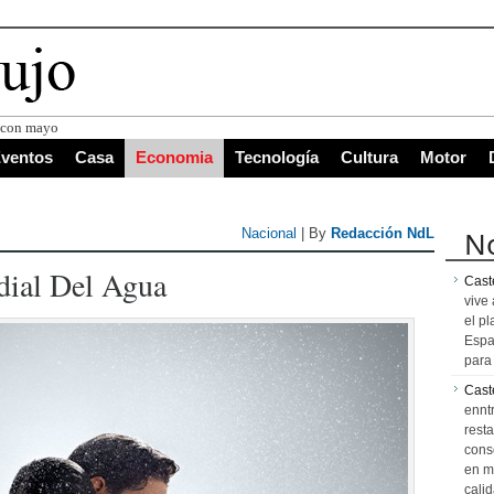
s con mayor proyección de Centroaméric
ventos
Casa
Economia
Tecnología
Cultura
Motor
No
Nacional
| By
Redacción NdL
dial Del Agua
Caste
vive 
el pl
Espa
para 
Cast
ennt
resta
cons
en m
calid