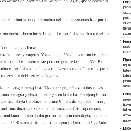
o en ocasión del próximo Día Mundial del Agua, que se celebra el
Fabr
proce
esca
para
ás de 10 minutos, muy por encima del tiempo recomendado por la
orien
tiend
lizaran duchas ahorradoras de agua, los españoles podrían reducir su
expo
mente
Figu
 5 minutos a ducharse
más 
realí
entre hombres y mujeres. Y es que un 13% de las españolas afirma
Figu
ras que en los hombres este porcentaje se reduce a un 3%. En
figur
dadanos españoles se ducha dos o más veces cada día, por lo que el
fabr
nte coste se dobla en estos hogares.
fabri
poli
añad
ica de Hansgrohe explica: “Haciendo pequeños cambios en casa
onsumo de agua y electricidad o gas en la ducha. Por ejemplo, una
Fotog
mejo
con tecnología EcoSmart consume 9 litros de agua por minuto,
tray
sumir una ducha convencional del mercado. Esto supone que,
inter
 y cambiando nuestra ducha por una con esta tecnología, podemos
expo
impo
ente 340€ euros en las facturas de agua y electricidad*”, añade.
Luce