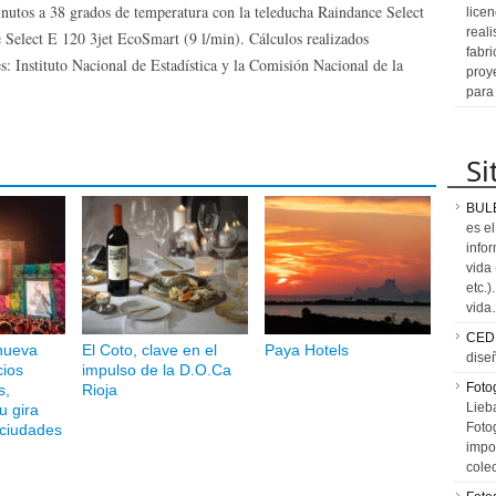
inutos a 38 grados de temperatura con la teleducha Raindance Select
licen
reali
e Select E 120 3jet EcoSmart (9 l/min). Cálculos realizados
fabr
es: Instituto Nacional de Estadística y la Comisión Nacional de la
proy
para
Si
BUL
es e
info
vida
etc.
vid
CED
nueva
El Coto, clave en el
Paya Hotels
dise
cios
impulso de la D.O.Ca
Fotog
s,
Rioja
Lieb
u gira
Fotog
 ciudades
impo
cole