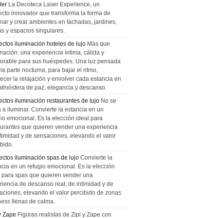
ler
La Decoteca Laser Experience, un
ecto innovador que transforma la forma de
inar y crear ambientes en fachadas, jardines,
as y espacios singulares.
ectos iluminación hoteles de lujo
Más que
nación: una experiencia íntima, cálida y
rable para sus huéspedes. Una luz pensada
la parte nocturna, para bajar el ritmo,
recer la relajación y envolver cada estancia en
atmósfera de paz, elegancia y descanso.
ectos iluminación restaurantes de lujo
No se
a a iluminar. Convierte la estancia en un
gio emocional. Es la elección ideal para
aurantes que quieren vender una experiencia
ntimidad y de sensaciones, elevando el valor
bido.
ectos iluminación spas de lujo
Convierte la
ncia en un refugio emocional. Es la elección
l para spas que quieren vender una
riencia de descanso real, de intimidad y de
aciones, elevando el valor percibido de zonas
ness llenas de calma.
 y Zape
Figuras realistas de Zipi y Zape con