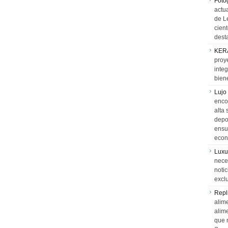
Foto
actua
de L
cien
desta
KER
proy
integ
biene
Lujo
encon
alta 
depor
ensue
econ
Luxu
neces
notic
exclu
Repl
alime
alim
que 