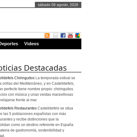
sábado 08 agosto, 2026
Deportes
Videos
ticias Destacadas
lldefels Chiringuitos
La temporada estival se
a orillas del Mediterráneo, y en Castelldefels,
an perfecto tiene nombre propio: chiringuitos.
cios con música y unas vsistas maravillosas
relajarse frente al mar.
elldefels Restaurantes
Castelldefels se situa
re las 5 poblaciones españolas con más
urantes y recibe distinciones que la
olidan como un destino referente en España
ateria de gastronomía, sostenibilidad y
ad.