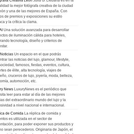
grafía Creativa León
Julia G. Liebana es en la
lidad la mejor fotógrafa creativa de la ciudad
eón y una de las mejores de España. Con
tos de premios y exposiciones su estilo
ca y la crítica la clama.
AI
Una solución avanzada para desarrollar
ectos de iluminación cálida para hoteles,
rando tecnología, diseño y criterios de
star.
 Noticias
Un espacio en el que podrás
trar las noticias del lujo, glamour, lifestyle,
sociedad, famosos, fiestas, eventos, cultura,
tes de élite, alta tecnología, viajes de
ño, cruceros de lujo, joyería, moda, belleza,
omía, automoción, etc.
ry News
LuxuryNews es el periódico que
ita leer para estar al día de las mejores
ias del extraordinario mundo del lujo y la
sividad a nivel nacional e internacional.
ica de Comida
La réplica de comida y
ntos es utilizada en el sector de
entación, para poder exponer sus productos y
no sean perecederos. Originaria de Japón, el