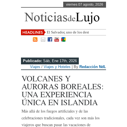
viernes 07 agosto, 2026
El Salvador, uno de los destinos con
mayor proyección de Centro
Publicado:
Sáb, Ene 17th, 2026
Viajes
/
Viajes y Hoteles
| By
Redacción NdL
VOLCANES Y
AURORAS BOREALES:
UNA EXPERIENCIA
ÚNICA EN ISLANDIA
Más allá de los fuegos artificiales y de las
celebraciones tradicionales, cada vez son más los
viajeros que buscan pasar las vacaciones de