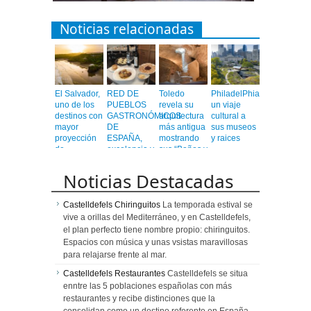
Noticias relacionadas
El Salvador,
RED DE
Toledo
PhiladelPhia,
uno de los
PUEBLOS
revela su
un viaje
destinos con
GASTRONÓMICOS
arquitectura
cultural a
mayor
DE
más antigua
sus museos
proyección
ESPAÑA,
mostrando
y raices
de
excelencia y
sus “Baños y
Centroamérica
calidad en
Mezquitas”
un viaje
Noticias Destacadas
emocionante
Castelldefels Chiringuitos
La temporada estival se
vive a orillas del Mediterráneo, y en Castelldefels,
el plan perfecto tiene nombre propio: chiringuitos.
Espacios con música y unas vsistas maravillosas
para relajarse frente al mar.
Castelldefels Restaurantes
Castelldefels se situa
enntre las 5 poblaciones españolas con más
restaurantes y recibe distinciones que la
consolidan como un destino referente en España