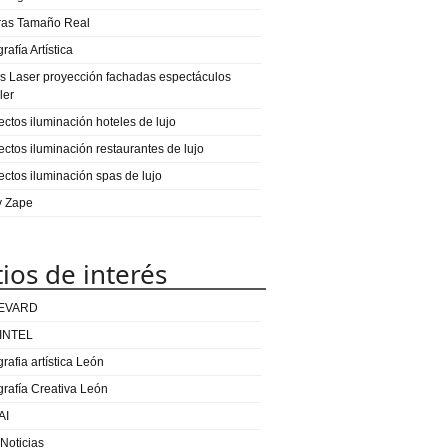
ras Tamaño Real
rafía Artística
s Laser proyección fachadas espectáculos
ler
ectos iluminación hoteles de lujo
ectos iluminación restaurantes de lujo
ectos iluminación spas de lujo
 y Zape
tios de interés
EVARD
INTEL
rafia artística León
grafía Creativa León
AI
 Noticias