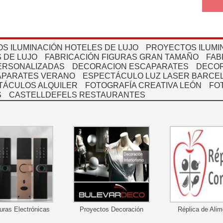
S ILUMINACIÓN HOTELES DE LUJO
PROYECTOS ILUMI
 DE LUJO
FABRICACIÓN FIGURAS GRAN TAMAÑO
FAB
PERSONALIZADAS
DECORACION ESCAPARATES
DECOR
APARATES VERANO
ESPECTÁCULO LUZ LASER BARCEL
TÁCULOS ALQUILER
FOTOGRAFÍA CREATIVA LEÓN
FO
S
CASTELLDEFELS RESTAURANTES
uras Electrónicas
Proyectos Decoración
Réplica de Ali