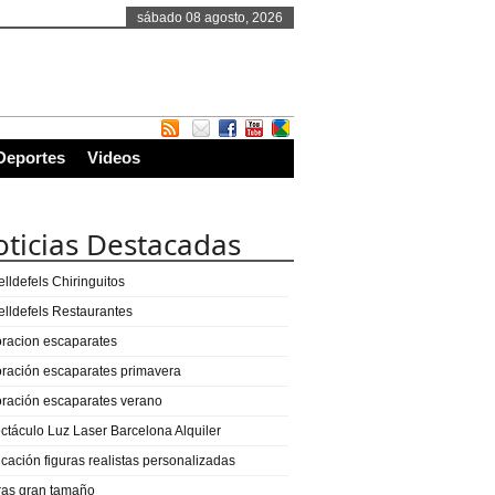
sábado 08 agosto, 2026
Deportes
Videos
ticias Destacadas
lldefels Chiringuitos
elldefels Restaurantes
racion escaparates
ración escaparates primavera
ración escaparates verano
ctáculo Luz Laser Barcelona Alquiler
icación figuras realistas personalizadas
ras gran tamaño