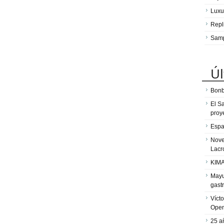
Luxu
Repl
Sam
Úl
Bonb
El S
proy
Espa
Nove
Lacr
KIMA
Mayu
gast
Víct
Ope
25 a