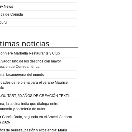
ry News
ica de Comida
puru
timas noticias
onniere Marbella Restaurante y Club
alvador, uno de los destinos con mayor
ección de Centroamérica
ña, bicampeona del mundo
dades de relojería para el verano Maurice
oix
 GUITART, 50 AÑOS DE CREACIÓN TEXTIL
ra, la cocina india que dialoga entre
ronomía y coctelería de autor
or García Broto, segundo en el Aravell Andorra
n 2026
ños de belleza, pasión y excelencia: María