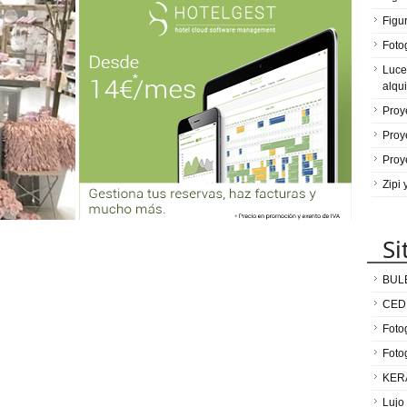
Figu
Fotog
Luce
alqui
Proy
Proy
Proy
Zipi
Si
BUL
CED
Fotog
Foto
KER
Lujo