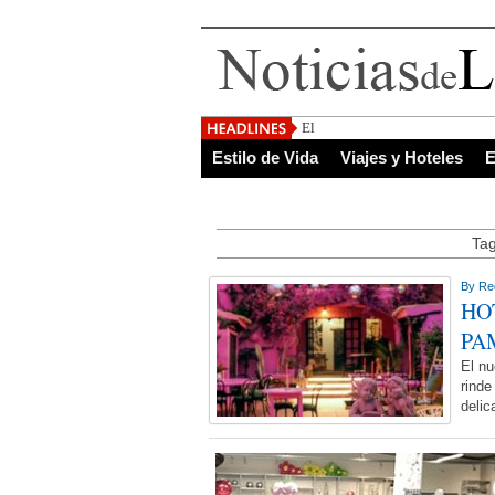
El Salvador, uno de l
Estilo de Vida
Viajes y Hoteles
E
Tag
By
Re
HO
PA
El nu
rinde
delic