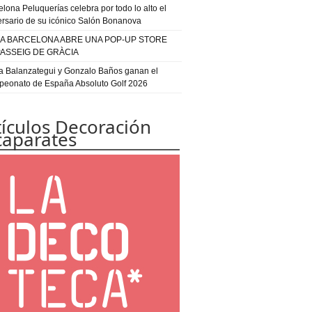
elona Peluquerías celebra por todo lo alto el
ersario de su icónico Salón Bonanova
IA BARCELONA ABRE UNA POP-UP STORE
PASSEIG DE GRÀCIA
a Balanzategui y Gonzalo Baños ganan el
eonato de España Absoluto Golf 2026
tículos Decoración
caparates