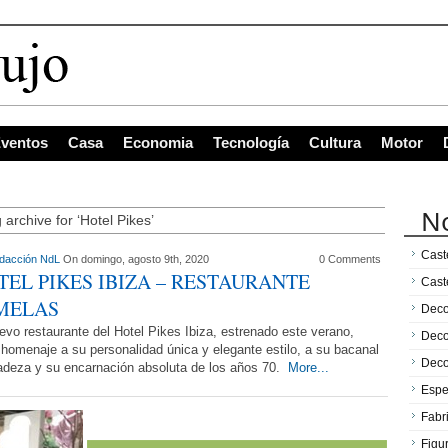
ventos
Casa
Economia
Tecnología
Cultura
Motor
No
 archive for ‘Hotel Pikes’
Caste
dacción NdL
On domingo, agosto 9th, 2020
0 Comments
TEL PIKES IBIZA – RESTAURANTE
Cast
MELAS
Deco
evo restaurante del Hotel Pikes Ibiza, estrenado este verano,
Deco
 homenaje a su personalidad única y elegante estilo, a su bacanal
Deco
adeza y su encarnación absoluta de los años 70.
More...
Espe
Fabr
Figu