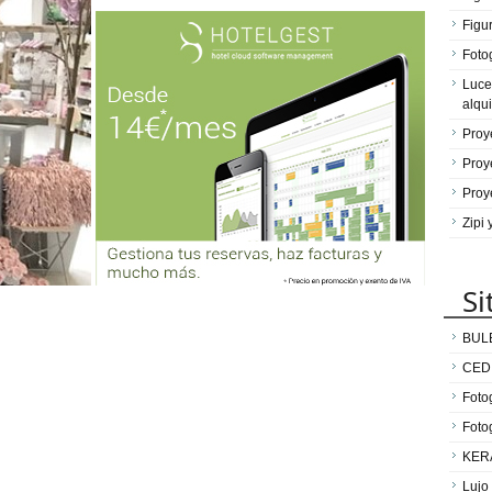
Figu
Fotog
Luce
alqui
Proy
Proy
Proy
Zipi
Si
BUL
CED
Fotog
Foto
KER
Lujo