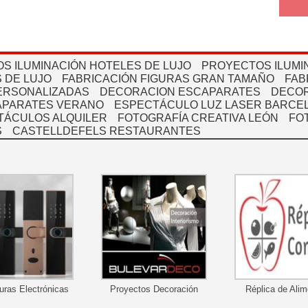
S ILUMINACIÓN HOTELES DE LUJO
PROYECTOS ILUMI
 DE LUJO
FABRICACIÓN FIGURAS GRAN TAMAÑO
FAB
PERSONALIZADAS
DECORACION ESCAPARATES
DECOR
APARATES VERANO
ESPECTÁCULO LUZ LASER BARCEL
TÁCULOS ALQUILER
FOTOGRAFÍA CREATIVA LEÓN
FO
S
CASTELLDEFELS RESTAURANTES
uras Electrónicas
Proyectos Decoración
Réplica de Ali