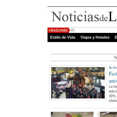
El Salvador, uno de l
Estilo de Vida
Viajes y Hoteles
E
Ta
By
Re
Fer
ani
La fe
edici
30% d
ofert