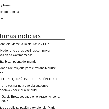
ry News
ica de Comida
puru
timas noticias
onniere Marbella Restaurante y Club
alvador, uno de los destinos con mayor
ección de Centroamérica
ña, bicampeona del mundo
dades de relojería para el verano Maurice
oix
 GUITART, 50 AÑOS DE CREACIÓN TEXTIL
ra, la cocina india que dialoga entre
ronomía y coctelería de autor
or García Broto, segundo en el Aravell Andorra
n 2026
ños de belleza, pasión y excelencia: María