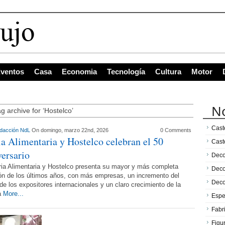
ventos
Casa
Economia
Tecnología
Cultura
Motor
No
g archive for ‘Hostelco’
Caste
dacción NdL
On domingo, marzo 22nd, 2026
0 Comments
ia Alimentaria y Hostelco celebran el 50
Cast
versario
Deco
ria Alimentaria y Hostelco presenta su mayor y más completa
Deco
ón de los últimos años, con más empresas, un incremento del
Deco
e los expositores internacionales y un claro crecimiento de la
a
More...
Espe
Fabr
Figu