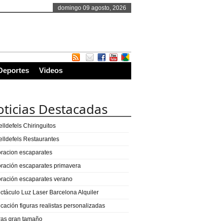
domingo 09 agosto, 2026
Deportes
Videos
ticias Destacadas
lldefels Chiringuitos
elldefels Restaurantes
racion escaparates
ración escaparates primavera
ración escaparates verano
ctáculo Luz Laser Barcelona Alquiler
icación figuras realistas personalizadas
ras gran tamaño