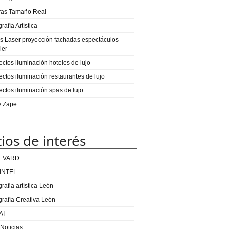
ras Tamaño Real
rafía Artística
s Laser proyección fachadas espectáculos
ler
ectos iluminación hoteles de lujo
ectos iluminación restaurantes de lujo
ectos iluminación spas de lujo
 y Zape
tios de interés
EVARD
INTEL
rafia artística León
grafía Creativa León
AI
 Noticias