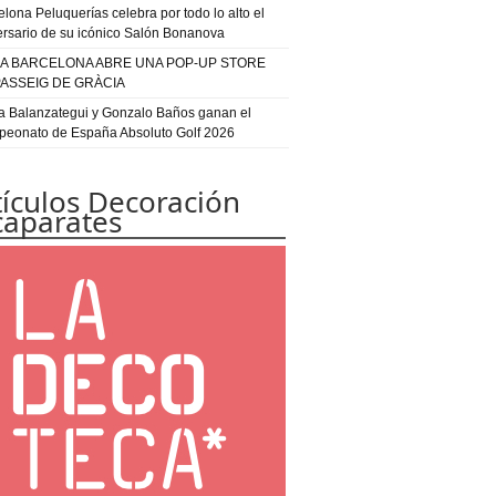
elona Peluquerías celebra por todo lo alto el
ersario de su icónico Salón Bonanova
IA BARCELONA ABRE UNA POP-UP STORE
PASSEIG DE GRÀCIA
a Balanzategui y Gonzalo Baños ganan el
eonato de España Absoluto Golf 2026
tículos Decoración
caparates