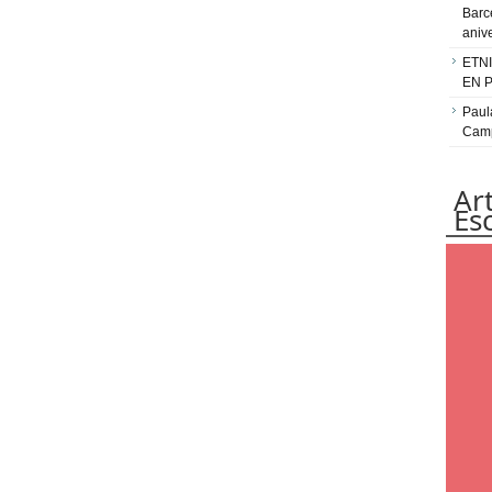
Barc
aniv
ETN
EN 
Paul
Camp
Ar
Es