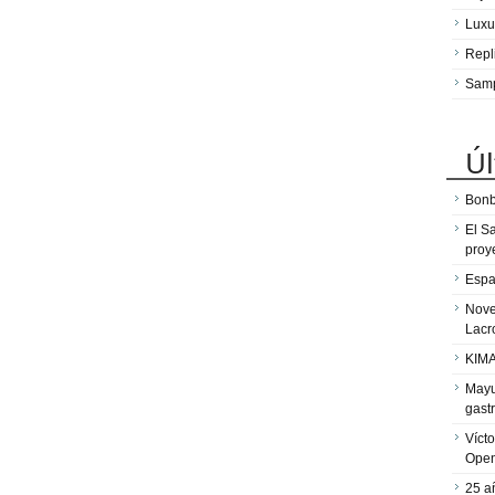
Luxu
Repl
Sam
Úl
Bonb
El S
proy
Espa
Nove
Lacr
KIMA
Mayu
gast
Víct
Ope
25 a