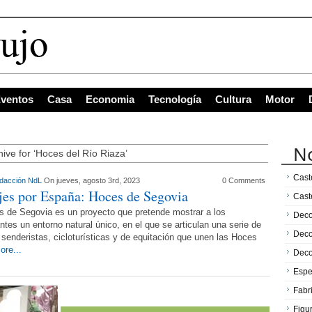
ventos
Casa
Economia
Tecnología
Cultura
Motor
No
hive for ‘Hoces del Río Riaza’
Caste
dacción NdL
On jueves, agosto 3rd, 2023
0 Comments
jes por España: Hoces de Segovia
Cast
 de Segovia es un proyecto que pretende mostrar a los
Deco
antes un entorno natural único, en el que se articulan una serie de
Deco
 senderistas, cicloturísticas y de equitación que unen las Hoces
ore...
Deco
Espe
Fabr
Figu