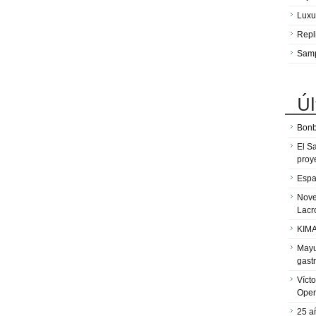
Luxu
Repl
Sam
Úl
Bonb
El S
proy
Espa
Nove
Lacr
KIMA
Mayu
gast
Víct
Ope
25 a