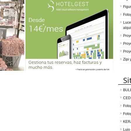
Figu
Fotog
Luce
alqui
Proy
Proy
Proy
Zipi
Si
BUL
CED
Fotog
Foto
KER
Lujo