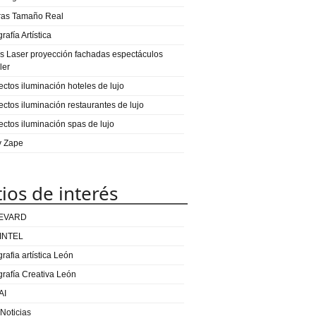
ras Tamaño Real
rafía Artística
s Laser proyección fachadas espectáculos
ler
ectos iluminación hoteles de lujo
ectos iluminación restaurantes de lujo
ectos iluminación spas de lujo
 y Zape
tios de interés
EVARD
INTEL
rafia artística León
grafía Creativa León
AI
 Noticias