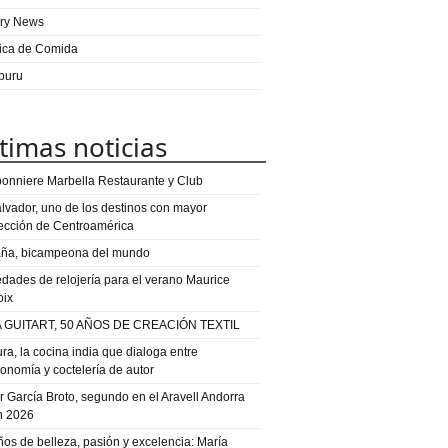
ry News
ica de Comida
puru
timas noticias
onniere Marbella Restaurante y Club
alvador, uno de los destinos con mayor
ección de Centroamérica
ña, bicampeona del mundo
dades de relojería para el verano Maurice
oix
 GUITART, 50 AÑOS DE CREACIÓN TEXTIL
ra, la cocina india que dialoga entre
ronomía y coctelería de autor
or García Broto, segundo en el Aravell Andorra
n 2026
ños de belleza, pasión y excelencia: María