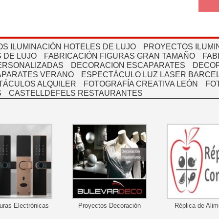
S ILUMINACIÓN HOTELES DE LUJO
PROYECTOS ILUMI
 DE LUJO
FABRICACIÓN FIGURAS GRAN TAMAÑO
FAB
PERSONALIZADAS
DECORACION ESCAPARATES
DECOR
APARATES VERANO
ESPECTÁCULO LUZ LASER BARCEL
TÁCULOS ALQUILER
FOTOGRAFÍA CREATIVA LEÓN
FO
S
CASTELLDEFELS RESTAURANTES
uras Electrónicas
Proyectos Decoración
Réplica de Ali