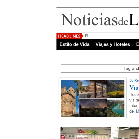
El Salvador, uno de l
Estilo de Vida
Viajes y Hoteles
E
Tag arc
By
Re
Via
Hoces
visit
rutas
del
M