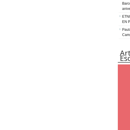
Barc
aniv
ETN
EN 
Paul
Camp
Ar
Es