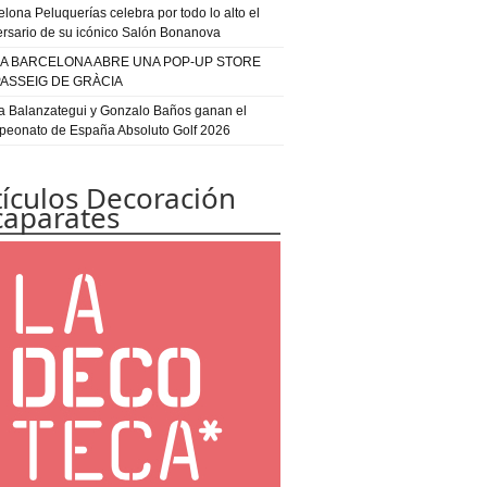
elona Peluquerías celebra por todo lo alto el
ersario de su icónico Salón Bonanova
IA BARCELONA ABRE UNA POP-UP STORE
PASSEIG DE GRÀCIA
a Balanzategui y Gonzalo Baños ganan el
eonato de España Absoluto Golf 2026
tículos Decoración
caparates