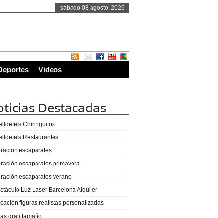
sábado 08 agosto, 2026
Deportes
Videos
ticias Destacadas
lldefels Chiringuitos
elldefels Restaurantes
racion escaparates
ración escaparates primavera
ración escaparates verano
ctáculo Luz Laser Barcelona Alquiler
icación figuras realistas personalizadas
ras gran tamaño