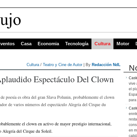
s con mayor proyección de Centroamérica
ventos
Casa
Economia
Tecnología
Cultura
Motor
No
Cultura
/
Teatro y Cine de Autor
| By
Redacción NdL
Aplaudido Espectáculo Del Clown
Caste
vive 
el pl
Espa
 de poesía es obra del gran Slava Polunin, probablemente el clown
para 
eador de varios números del espectáculo Alegría del Cirque du
Cast
ennt
resta
obablemente el clown en activo de mayor prestigio internacional,
cons
o Alegría del Cirque du Soleil.
en m
calid