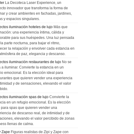
ler
La Decoteca Laser Experience, un
ecto innovador que transforma la forma de
inar y crear ambientes en fachadas, jardines,
as y espacios singulares.
ectos iluminación hoteles de lujo
Más que
nación: una experiencia íntima, cálida y
rable para sus huéspedes. Una luz pensada
la parte nocturna, para bajar el ritmo,
recer la relajación y envolver cada estancia en
atmósfera de paz, elegancia y descanso.
ectos iluminación restaurantes de lujo
No se
a a iluminar. Convierte la estancia en un
gio emocional. Es la elección ideal para
aurantes que quieren vender una experiencia
ntimidad y de sensaciones, elevando el valor
bido.
ectos iluminación spas de lujo
Convierte la
ncia en un refugio emocional. Es la elección
l para spas que quieren vender una
riencia de descanso real, de intimidad y de
aciones, elevando el valor percibido de zonas
ness llenas de calma.
 y Zape
Figuras realistas de Zipi y Zape con