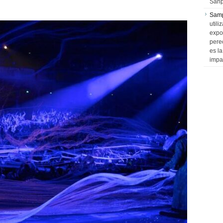
Sanp
.
Sam
utili
expo
pere
es l
impa