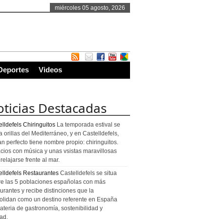
miércoles 05 agosto, 2026
Deportes
Videos
ticias Destacadas
lldefels Chiringuitos
La temporada estival se
a orillas del Mediterráneo, y en Castelldefels,
an perfecto tiene nombre propio: chiringuitos.
cios con música y unas vsistas maravillosas
relajarse frente al mar.
elldefels Restaurantes
Castelldefels se situa
re las 5 poblaciones españolas con más
urantes y recibe distinciones que la
olidan como un destino referente en España
ateria de gastronomía, sostenibilidad y
ad.