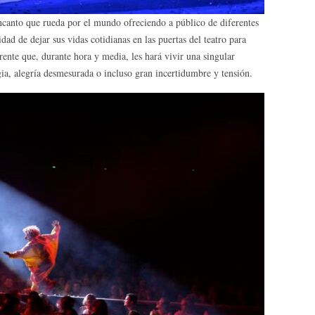
encanto que rueda por el mundo ofreciendo a público de diferentes
idad de dejar sus vidas cotidianas en las puertas del teatro para
ente que, durante hora y media, les hará vivir una singular
a, alegría desmesurada o incluso gran incertidumbre y tensión.