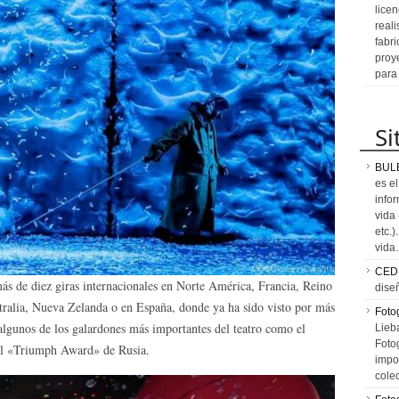
licen
reali
fabr
proy
para
Si
BUL
es e
info
vida
etc.
vid
CED
ás de diez giras internacionales en Norte América, Francia, Reino
dise
tralia, Nueva Zelanda o en España, donde ya ha sido visto por más
Fotog
algunos de los galardones más importantes del teatro como el
Lieb
Fotog
el «Triumph Award» de Rusia.
impo
cole