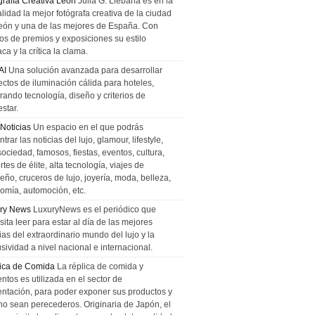
grafía Creativa León
Julia G. Liebana es en la
lidad la mejor fotógrafa creativa de la ciudad
eón y una de las mejores de España. Con
tos de premios y exposiciones su estilo
ca y la crítica la clama.
AI
Una solución avanzada para desarrollar
ectos de iluminación cálida para hoteles,
rando tecnología, diseño y criterios de
star.
 Noticias
Un espacio en el que podrás
trar las noticias del lujo, glamour, lifestyle,
sociedad, famosos, fiestas, eventos, cultura,
tes de élite, alta tecnología, viajes de
ño, cruceros de lujo, joyería, moda, belleza,
omía, automoción, etc.
ry News
LuxuryNews es el periódico que
ita leer para estar al día de las mejores
ias del extraordinario mundo del lujo y la
sividad a nivel nacional e internacional.
ica de Comida
La réplica de comida y
ntos es utilizada en el sector de
entación, para poder exponer sus productos y
no sean perecederos. Originaria de Japón, el