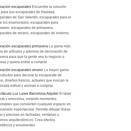
racion escaparates
Encuentre la solución
l para sus escaparates de Navidad,
parates de San Valentín, escaparates para el
de los enamorados, escaparates para
oween, escaparates de primavera,
parates de verano, escaparates de invierno,
ración escaparates primavera
La gama más
ia de artículos y adornos de decoración de
avera para que la gente vea tu negocio o
esa y quiera entrar a comprar.
ración escaparates verano
La mayor gama
roductos para decorar tu escaparate de
no, diseños frescos, actuales que evocan la
orada estival y animan a comprar.
ctáculo Luz Laser Barcelona Alquiler
El láser
cta y emociona, creando momentos
rables que convierten cualquier espacio en
scenario espectacular. Permite dibujar líneas
das y precisas en fachadas, ventanas y
ornos arquitectónicos. Crea efectos
métricos y envolventes