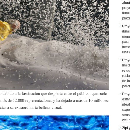
alqui
proy
ilum
plaz
Proy
ilumi
memo
para 
favo
una 
Proy
limit
refu
rest
de i
perci
debido a la fascinación que despierta entre el público, que suele
Proy
esta
 más de 12.000 representaciones y ha dejado a más de 10 millones
idea
ias a su extraordinaria belleza visual.
expe
sens
well
Zipi