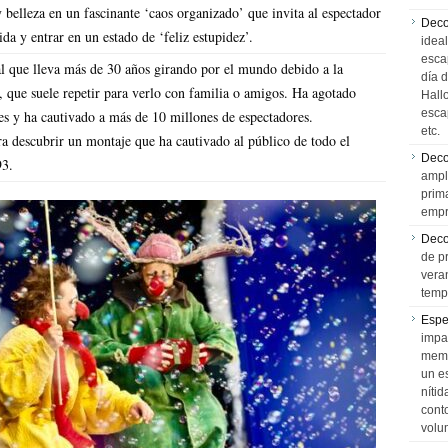
 belleza en un fascinante ‘caos organizado’ que invita al espectador
Deco
ida y entrar en un estado de ‘feliz estupidez’.
idea
esca
l que lleva más de 30 años girando por el mundo debido a la
día 
o, que suele repetir para verlo con familia o amigos. Ha agotado
Hall
esca
es y ha cautivado a más de 10 millones de espectadores.
etc.
a descubrir un montaje que ha cautivado al público de todo el
Deco
93.
ampl
prim
empr
Deco
de p
vera
temp
Espe
impa
memo
un e
níti
cont
volu