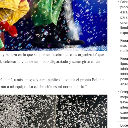
Fabr
proce
esca
para
orien
tiend
expo
Figu
más 
realí
a y belleza en lo que supone un fascinante ‘caos organizado’ que
Figu
dad, celebrar la vida de un modo disparatado y sumergirse en un
figur
fabr
fabri
ía a mí, a mis amigos y a mi público”, explica el propio Polunin.
poli
añad
rmo a mi equipo. La celebración es mi norma diaria.”
Fotog
mejo
tray
inter
expo
impo
Luce