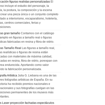
icación figuras realistas personalizadas
El
so incluye el estudio del personaje, la
la, la postura, la composición y la escena
 crear una pieza única o un conjunto completo
tado a interiorismo, escaparatismo, hotelería,
as, centros comerciales, ferias y
siciones.
ras gran tamaño
Contamos con el catálogo
amplio en figuras a tamaño real o figuras
sticas fabricadas en resina y fibra de vidrio.
ras Tamaño Real
Las figuras a tamaño real,
as realísticas o figuras de resina están
icadas con materiales de máxima calidad,
cadas en resina, fibra de vidrio, porexpan con
urea endurecida. Aportando como valor
ido la fabricación personalizada.
rafía Artística
Julia G. Liebana es una de las
res fotógrafas artísticas de España. En su
ectoria ha recibido premios nacionales e
nacionales y sus fotografías cuelgan en las
siciones permanentes de los museos más
rtantes.
s Laser proyección fachadas espectáculos