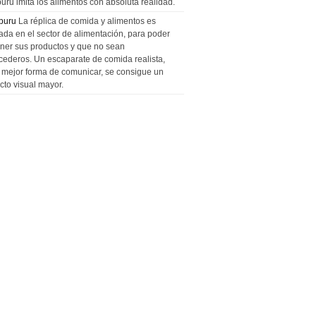
uru imita los alimentos con absoluta realidad.
puru
La réplica de comida y alimentos es
zada en el sector de alimentación, para poder
ner sus productos y que no sean
cederos. Un escaparate de comida realista,
a mejor forma de comunicar, se consigue un
cto visual mayor.