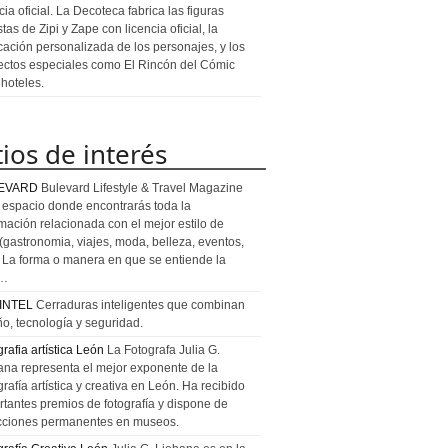
cia oficial. La Decoteca fabrica las figuras
stas de Zipi y Zape con licencia oficial, la
icación personalizada de los personajes, y los
ectos especiales como El Rincón del Cómic
 hoteles.
tios de interés
EVARD
Bulevard Lifestyle & Travel Magazine
l espacio donde encontrarás toda la
rmación relacionada con el mejor estilo de
 (gastronomia, viajes, moda, belleza, eventos,
). La forma o manera en que se entiende la
a…
INTEL
Cerraduras inteligentes que combinan
ño, tecnología y seguridad.
rafia artística León
La Fotografa Julia G.
ana representa el mejor exponente de la
rafía artística y creativa en León. Ha recibido
rtantes premios de fotografía y dispone de
cciones permanentes en museos.