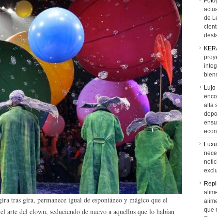
Foto
actua
de L
cien
desta
KER
proy
integ
biene
Lujo
encon
alta 
depor
ensue
econ
Luxu
neces
notic
exclu
Repl
alime
ira tras gira, permanece igual de espontáneo y mágico que el
alim
que 
el arte del clown, seduciendo de nuevo a aquellos que lo habían