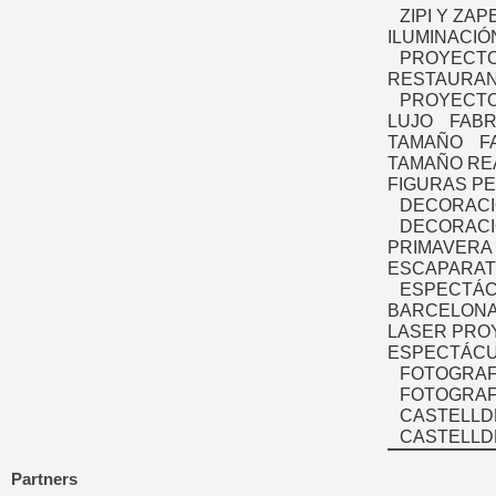
ZIPI Y ZAP
ILUMINACIÓ
PROYECTO
RESTAURAN
PROYECTO
LUJO
FABR
TAMAÑO
F
TAMAÑO RE
FIGURAS P
DECORACI
DECORACI
PRIMAVERA
ESCAPARAT
ESPECTÁC
BARCELONA
LASER PRO
ESPECTÁCU
FOTOGRAF
FOTOGRAFÍ
CASTELLD
CASTELLD
Partners