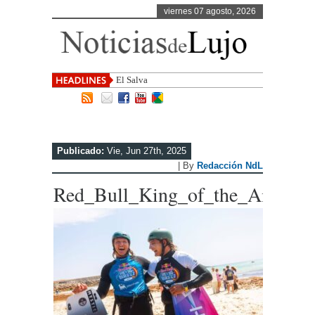
viernes 07 agosto, 2026
El Salvador, uno de los
Publicado:
Vie, Jun 27th, 2025
| By
Redacción NdL
Red_Bull_King_of_the_Air_Tar