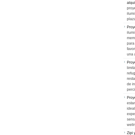
alqui
proy
ilum
plaz
Proy
ilumi
memo
para 
favo
una 
Proy
limit
refu
rest
de i
perci
Proy
esta
idea
expe
sens
well
Zipi