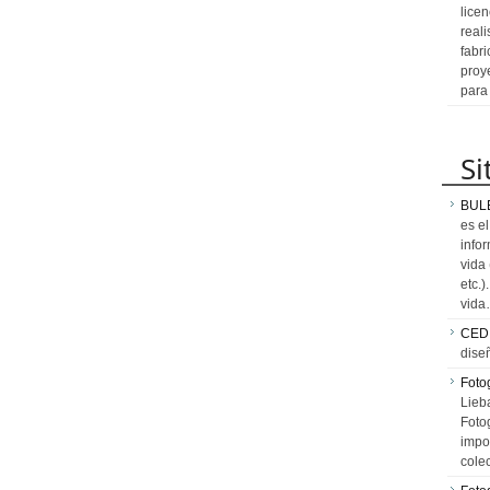
licen
reali
fabr
proy
para
Si
BUL
es e
info
vida
etc.
vid
CED
dise
Fotog
Lieb
Fotog
impo
cole