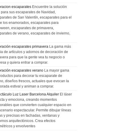
racion escaparates
Encuentre la solución
l para sus escaparates de Navidad,
parates de San Valentín, escaparates para el
de los enamorados, escaparates para
oween, escaparates de primavera,
parates de verano, escaparates de invierno,
ración escaparates primavera
La gama más
ia de artículos y adornos de decoración de
avera para que la gente vea tu negocio o
esa y quiera entrar a comprar.
ración escaparates verano
La mayor gama
roductos para decorar tu escaparate de
no, diseños frescos, actuales que evocan la
orada estival y animan a comprar.
ctáculo Luz Laser Barcelona Alquiler
El láser
cta y emociona, creando momentos
rables que convierten cualquier espacio en
scenario espectacular. Permite dibujar líneas
das y precisas en fachadas, ventanas y
ornos arquitectónicos. Crea efectos
métricos y envolventes