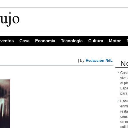
ventos
Casa
Economia
Tecnología
Cultura
Motor
No
| By
Redacción NdL
Caste
vive 
el pl
Espa
para 
Cast
ennt
resta
cons
en m
calid