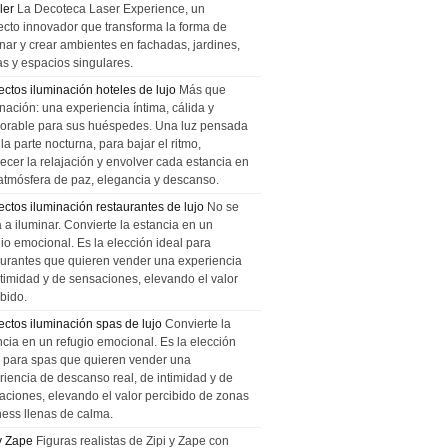
ler
La Decoteca Laser Experience, un
ecto innovador que transforma la forma de
inar y crear ambientes en fachadas, jardines,
as y espacios singulares.
ectos iluminación hoteles de lujo
Más que
nación: una experiencia íntima, cálida y
rable para sus huéspedes. Una luz pensada
la parte nocturna, para bajar el ritmo,
recer la relajación y envolver cada estancia en
atmósfera de paz, elegancia y descanso.
ectos iluminación restaurantes de lujo
No se
a a iluminar. Convierte la estancia en un
gio emocional. Es la elección ideal para
aurantes que quieren vender una experiencia
ntimidad y de sensaciones, elevando el valor
bido.
ectos iluminación spas de lujo
Convierte la
ncia en un refugio emocional. Es la elección
l para spas que quieren vender una
riencia de descanso real, de intimidad y de
aciones, elevando el valor percibido de zonas
ness llenas de calma.
 y Zape
Figuras realistas de Zipi y Zape con