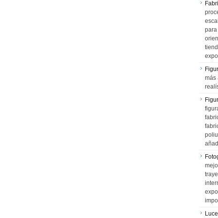
Fabr
proce
esca
para
orien
tiend
expo
Figu
más 
realí
Figu
figur
fabr
fabri
poli
añad
Fotog
mejo
tray
inter
expo
impo
Luce