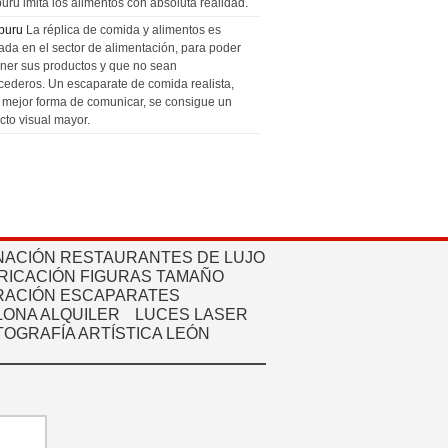
uru imita los alimentos con absoluta realidad.
puru
La réplica de comida y alimentos es
zada en el sector de alimentación, para poder
ner sus productos y que no sean
cederos. Un escaparate de comida realista,
a mejor forma de comunicar, se consigue un
cto visual mayor.
NACIÓN RESTAURANTES DE LUJO
RICACIÓN FIGURAS TAMAÑO
ACIÓN ESCAPARATES
ONA ALQUILER
LUCES LASER
TOGRAFÍA ARTÍSTICA LEÓN