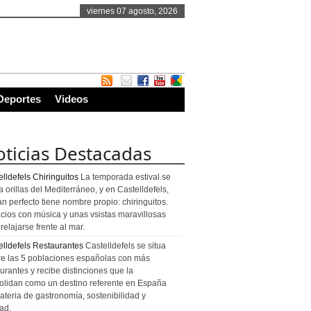
viernes 07 agosto, 2026
Deportes
Videos
ticias Destacadas
lldefels Chiringuitos
La temporada estival se
a orillas del Mediterráneo, y en Castelldefels,
an perfecto tiene nombre propio: chiringuitos.
cios con música y unas vsistas maravillosas
relajarse frente al mar.
elldefels Restaurantes
Castelldefels se situa
re las 5 poblaciones españolas con más
urantes y recibe distinciones que la
olidan como un destino referente en España
ateria de gastronomía, sostenibilidad y
ad.