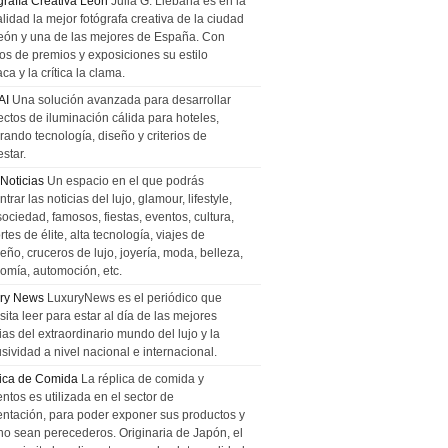
grafía Creativa León
Julia G. Liebana es en la
lidad la mejor fotógrafa creativa de la ciudad
eón y una de las mejores de España. Con
tos de premios y exposiciones su estilo
ca y la crítica la clama.
AI
Una solución avanzada para desarrollar
ectos de iluminación cálida para hoteles,
rando tecnología, diseño y criterios de
star.
 Noticias
Un espacio en el que podrás
trar las noticias del lujo, glamour, lifestyle,
sociedad, famosos, fiestas, eventos, cultura,
tes de élite, alta tecnología, viajes de
ño, cruceros de lujo, joyería, moda, belleza,
omía, automoción, etc.
ry News
LuxuryNews es el periódico que
ita leer para estar al día de las mejores
ias del extraordinario mundo del lujo y la
sividad a nivel nacional e internacional.
ica de Comida
La réplica de comida y
ntos es utilizada en el sector de
entación, para poder exponer sus productos y
no sean perecederos. Originaria de Japón, el