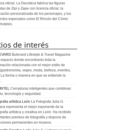
cia oficial. La Decoteca fabrica las figuras
stas de Zipi y Zape con licencia oficial, la
icación personalizada de los personajes, y los
ectos especiales como El Rincón del Cómic
 hoteles.
tios de interés
EVARD
Bulevard Lifestyle & Travel Magazine
l espacio donde encontrarás toda la
rmación relacionada con el mejor estilo de
 (gastronomia, viajes, moda, belleza, eventos,
). La forma o manera en que se entiende la
a…
INTEL
Cerraduras inteligentes que combinan
ño, tecnología y seguridad.
rafia artística León
La Fotografa Julia G.
ana representa el mejor exponente de la
rafía artística y creativa en León. Ha recibido
rtantes premios de fotografía y dispone de
cciones permanentes en museos.