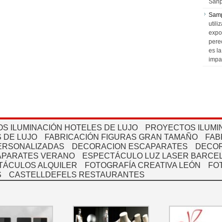
Sanp
Sam
utili
expo
pere
es l
impa
S ILUMINACIÓN HOTELES DE LUJO
PROYECTOS ILUMI
 DE LUJO
FABRICACIÓN FIGURAS GRAN TAMAÑO
FAB
PERSONALIZADAS
DECORACION ESCAPARATES
DECOR
APARATES VERANO
ESPECTÁCULO LUZ LASER BARCEL
TÁCULOS ALQUILER
FOTOGRAFÍA CREATIVA LEÓN
FO
S
CASTELLDEFELS RESTAURANTES