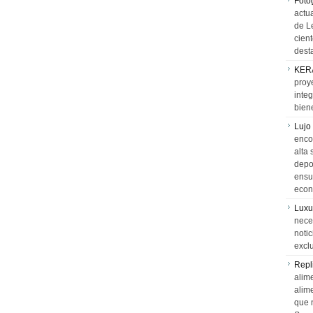
Foto
actua
de L
cien
desta
KER
proy
integ
biene
Lujo
encon
alta 
depor
ensue
econ
Luxu
neces
notic
exclu
Repl
alime
alim
que 