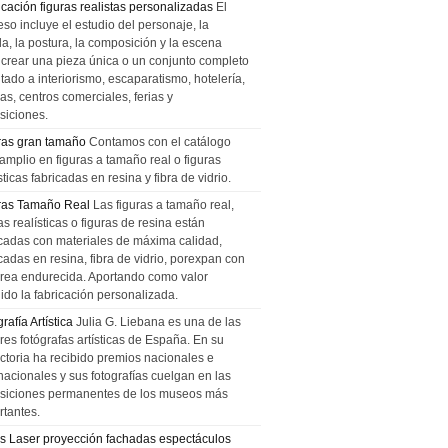
icación figuras realistas personalizadas
El
so incluye el estudio del personaje, la
la, la postura, la composición y la escena
 crear una pieza única o un conjunto completo
tado a interiorismo, escaparatismo, hotelería,
as, centros comerciales, ferias y
siciones.
ras gran tamaño
Contamos con el catálogo
amplio en figuras a tamaño real o figuras
sticas fabricadas en resina y fibra de vidrio.
ras Tamaño Real
Las figuras a tamaño real,
as realísticas o figuras de resina están
icadas con materiales de máxima calidad,
cadas en resina, fibra de vidrio, porexpan con
urea endurecida. Aportando como valor
ido la fabricación personalizada.
rafía Artística
Julia G. Liebana es una de las
res fotógrafas artísticas de España. En su
ectoria ha recibido premios nacionales e
nacionales y sus fotografías cuelgan en las
siciones permanentes de los museos más
rtantes.
s Laser proyección fachadas espectáculos