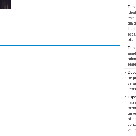
Deco
idea
esca
día 
Hall
esca
etc.
Deco
ampl
prim
empr
Deco
de p
vera
temp
Espe
impa
memo
un e
níti
cont
volu