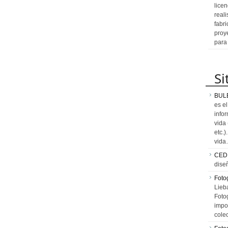
licen
reali
fabr
proy
para
Si
BUL
es e
info
vida
etc.
vid
CED
dise
Fotog
Lieb
Fotog
impo
cole