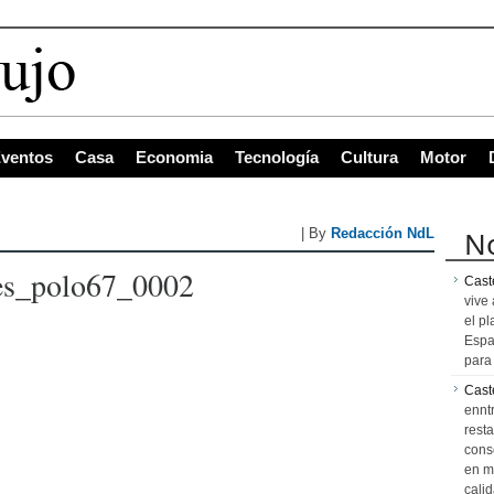
ventos
Casa
Economia
Tecnología
Cultura
Motor
No
| By
Redacción NdL
es_polo67_0002
Caste
vive 
el pl
Espa
para 
Cast
ennt
resta
cons
en m
calid