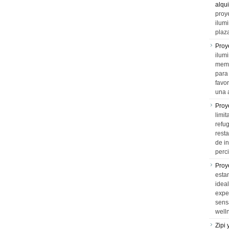
alqui
proy
ilum
plaz
Proy
ilumi
memo
para 
favo
una 
Proy
limit
refu
rest
de i
perci
Proy
esta
idea
expe
sens
well
Zipi