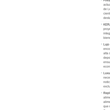
Foto
actua
de L
cien
desta
KER
proy
integ
biene
Lujo
encon
alta 
depor
ensue
econ
Luxu
neces
notic
exclu
Repl
alime
alim
que 