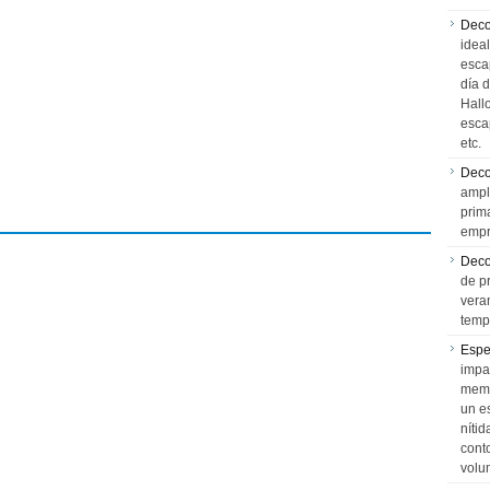
Deco
idea
esca
día 
Hall
esca
etc.
Deco
ampl
prim
empr
Deco
de p
vera
temp
Espe
impa
memo
un e
níti
cont
volu