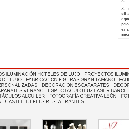
Sanp
Sam
utili
expo
pere
es l
impa
S ILUMINACIÓN HOTELES DE LUJO
PROYECTOS ILUMI
 DE LUJO
FABRICACIÓN FIGURAS GRAN TAMAÑO
FAB
PERSONALIZADAS
DECORACION ESCAPARATES
DECOR
APARATES VERANO
ESPECTÁCULO LUZ LASER BARCEL
TÁCULOS ALQUILER
FOTOGRAFÍA CREATIVA LEÓN
FO
S
CASTELLDEFELS RESTAURANTES