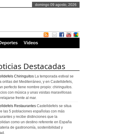
domingo 09 agosto, 2026
Deportes
Videos
ticias Destacadas
lldefels Chiringuitos
La temporada estival se
a orillas del Mediterráneo, y en Castelldefels,
an perfecto tiene nombre propio: chiringuitos.
cios con música y unas vsistas maravillosas
relajarse frente al mar.
elldefels Restaurantes
Castelldefels se situa
re las 5 poblaciones españolas con más
urantes y recibe distinciones que la
olidan como un destino referente en España
ateria de gastronomía, sostenibilidad y
ad.