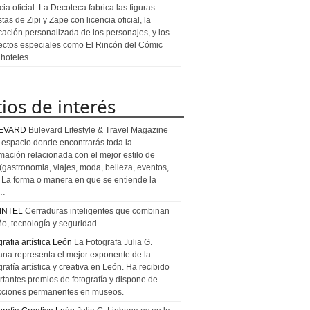
cia oficial. La Decoteca fabrica las figuras
stas de Zipi y Zape con licencia oficial, la
icación personalizada de los personajes, y los
ectos especiales como El Rincón del Cómic
 hoteles.
tios de interés
EVARD
Bulevard Lifestyle & Travel Magazine
l espacio donde encontrarás toda la
rmación relacionada con el mejor estilo de
 (gastronomia, viajes, moda, belleza, eventos,
). La forma o manera en que se entiende la
a…
INTEL
Cerraduras inteligentes que combinan
ño, tecnología y seguridad.
rafia artística León
La Fotografa Julia G.
ana representa el mejor exponente de la
rafía artística y creativa en León. Ha recibido
rtantes premios de fotografía y dispone de
cciones permanentes en museos.