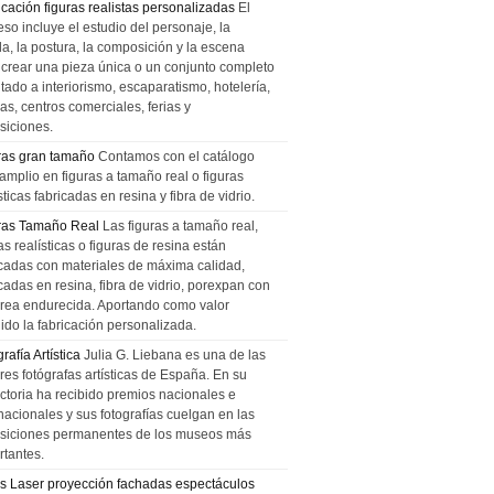
icación figuras realistas personalizadas
El
so incluye el estudio del personaje, la
la, la postura, la composición y la escena
 crear una pieza única o un conjunto completo
tado a interiorismo, escaparatismo, hotelería,
as, centros comerciales, ferias y
siciones.
ras gran tamaño
Contamos con el catálogo
amplio en figuras a tamaño real o figuras
sticas fabricadas en resina y fibra de vidrio.
ras Tamaño Real
Las figuras a tamaño real,
as realísticas o figuras de resina están
icadas con materiales de máxima calidad,
cadas en resina, fibra de vidrio, porexpan con
urea endurecida. Aportando como valor
ido la fabricación personalizada.
rafía Artística
Julia G. Liebana es una de las
res fotógrafas artísticas de España. En su
ectoria ha recibido premios nacionales e
nacionales y sus fotografías cuelgan en las
siciones permanentes de los museos más
rtantes.
s Laser proyección fachadas espectáculos