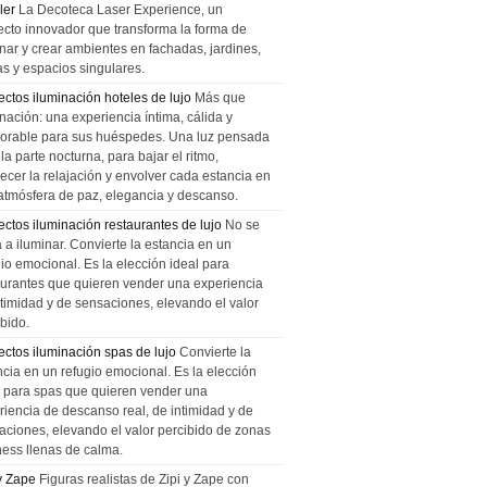
ler
La Decoteca Laser Experience, un
ecto innovador que transforma la forma de
inar y crear ambientes en fachadas, jardines,
as y espacios singulares.
ectos iluminación hoteles de lujo
Más que
nación: una experiencia íntima, cálida y
rable para sus huéspedes. Una luz pensada
la parte nocturna, para bajar el ritmo,
recer la relajación y envolver cada estancia en
atmósfera de paz, elegancia y descanso.
ectos iluminación restaurantes de lujo
No se
a a iluminar. Convierte la estancia en un
gio emocional. Es la elección ideal para
aurantes que quieren vender una experiencia
ntimidad y de sensaciones, elevando el valor
bido.
ectos iluminación spas de lujo
Convierte la
ncia en un refugio emocional. Es la elección
l para spas que quieren vender una
riencia de descanso real, de intimidad y de
aciones, elevando el valor percibido de zonas
ness llenas de calma.
 y Zape
Figuras realistas de Zipi y Zape con