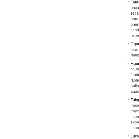
Fabr
proce
esca
para
orien
tiend
expo
Figu
más 
realí
Figu
figur
fabr
fabri
poli
añad
Fotog
mejo
tray
inter
expo
impo
Luce