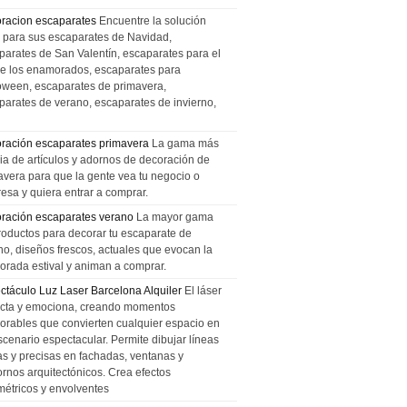
racion escaparates
Encuentre la solución
l para sus escaparates de Navidad,
parates de San Valentín, escaparates para el
de los enamorados, escaparates para
oween, escaparates de primavera,
parates de verano, escaparates de invierno,
ración escaparates primavera
La gama más
ia de artículos y adornos de decoración de
avera para que la gente vea tu negocio o
esa y quiera entrar a comprar.
ración escaparates verano
La mayor gama
roductos para decorar tu escaparate de
no, diseños frescos, actuales que evocan la
orada estival y animan a comprar.
ctáculo Luz Laser Barcelona Alquiler
El láser
cta y emociona, creando momentos
rables que convierten cualquier espacio en
scenario espectacular. Permite dibujar líneas
das y precisas en fachadas, ventanas y
ornos arquitectónicos. Crea efectos
métricos y envolventes