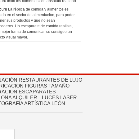
uru imita los alimentos con absoluta realidad.
puru
La réplica de comida y alimentos es
zada en el sector de alimentación, para poder
ner sus productos y que no sean
cederos. Un escaparate de comida realista,
a mejor forma de comunicar, se consigue un
cto visual mayor.
NACIÓN RESTAURANTES DE LUJO
RICACIÓN FIGURAS TAMAÑO
ACIÓN ESCAPARATES
ONA ALQUILER
LUCES LASER
TOGRAFÍA ARTÍSTICA LEÓN