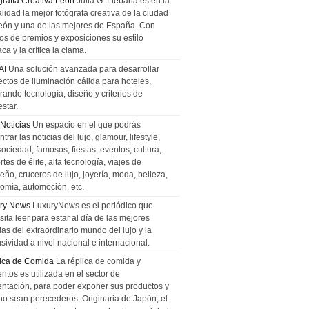
grafía Creativa León
Julia G. Liebana es en la
lidad la mejor fotógrafa creativa de la ciudad
eón y una de las mejores de España. Con
tos de premios y exposiciones su estilo
ca y la crítica la clama.
AI
Una solución avanzada para desarrollar
ectos de iluminación cálida para hoteles,
rando tecnología, diseño y criterios de
star.
 Noticias
Un espacio en el que podrás
trar las noticias del lujo, glamour, lifestyle,
sociedad, famosos, fiestas, eventos, cultura,
tes de élite, alta tecnología, viajes de
ño, cruceros de lujo, joyería, moda, belleza,
omía, automoción, etc.
ry News
LuxuryNews es el periódico que
ita leer para estar al día de las mejores
ias del extraordinario mundo del lujo y la
sividad a nivel nacional e internacional.
ica de Comida
La réplica de comida y
ntos es utilizada en el sector de
entación, para poder exponer sus productos y
no sean perecederos. Originaria de Japón, el