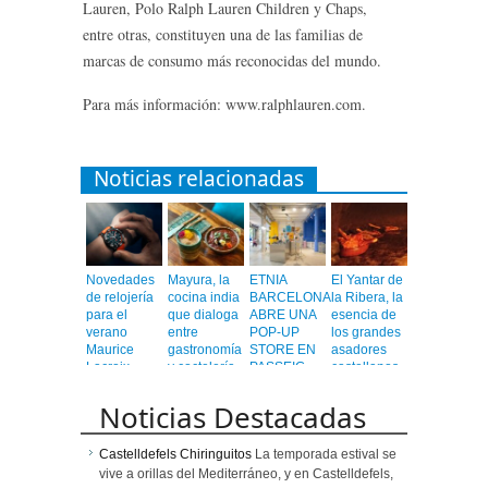
Lauren, Polo Ralph Lauren Children y Chaps,
entre otras, constituyen una de las familias de
marcas de consumo más reconocidas del mundo.
Para más información: www.ralphlauren.com.
Noticias relacionadas
Novedades
Mayura, la
ETNIA
El Yantar de
de relojería
cocina india
BARCELONA
la Ribera, la
para el
que dialoga
ABRE UNA
esencia de
verano
entre
POP-UP
los grandes
Maurice
gastronomía
STORE EN
asadores
Lacroix
y coctelería
PASSEIG
castellanos
de autor
DE GRÀCIA
en el
corazón de
Noticias Destacadas
Barcelona
Castelldefels Chiringuitos
La temporada estival se
vive a orillas del Mediterráneo, y en Castelldefels,