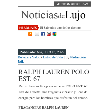
viernes 07 agosto, 2026
El Salvador, uno de los destinos con
mayor proyección de C
Publicado:
Mié, Jul 30th, 2025
Belleza y Salud
/
Estilo de Vida
| By
Redacción
NdL
RALPH LAUREN POLO
EST. 67
Ralph Lauren Fragrances
POLO EST. 67
lanza
Eau de Toilet
te, una fragancia vibrante y llena de
energía para los hombres que disfrutan del verano.
FRAGANCIAS RALPH LAUREN