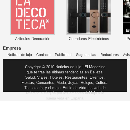
Artículos Decoración
Cerraduras Electrónicas
P
Empresa
Noticias de lujo
Contacto
Publicidad
Sugerencias
Redactores
Avis
Copyright © 2010 Noticias de lujo | El Magazine
que te trae las últimas tendencias en Belleza,
Salud, Viajes, Hoteles, Restaurantes, Eventos,
Fiestas, Conciertos, Moda, Joyas, Relojes, Cultura,
Tecnología, y el mejor Estilo de Vida. La web de
referencia elegida por los amantes del lujo y la
buena vida en España.