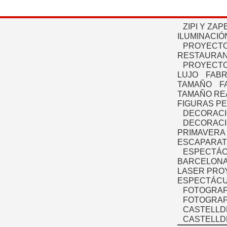
ZIPI Y ZAP
ILUMINACIÓ
PROYECTO
RESTAURAN
PROYECTO
LUJO
FABR
TAMAÑO
F
TAMAÑO RE
FIGURAS P
DECORACI
DECORACI
PRIMAVERA
ESCAPARAT
ESPECTÁC
BARCELONA
LASER PRO
ESPECTÁCU
FOTOGRAF
FOTOGRAFÍ
CASTELLD
CASTELLD