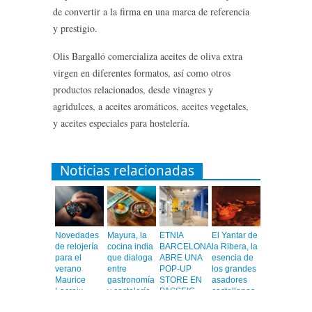
de convertir a la firma en una marca de referencia
y prestigio.
Olis Bargalló comercializa aceites de oliva extra
virgen en diferentes formatos, así como otros
productos relacionados, desde vinagres y
agridulces, a aceites aromáticos, aceites vegetales,
y aceites especiales para hostelería.
Noticias relacionadas
Novedades
Mayura, la
ETNIA
El Yantar de
de relojería
cocina india
BARCELONA
la Ribera, la
para el
que dialoga
ABRE UNA
esencia de
verano
entre
POP-UP
los grandes
Maurice
gastronomía
STORE EN
asadores
Lacroix
y coctelería
PASSEIG
castellanos
de autor
DE GRÀCIA
en el