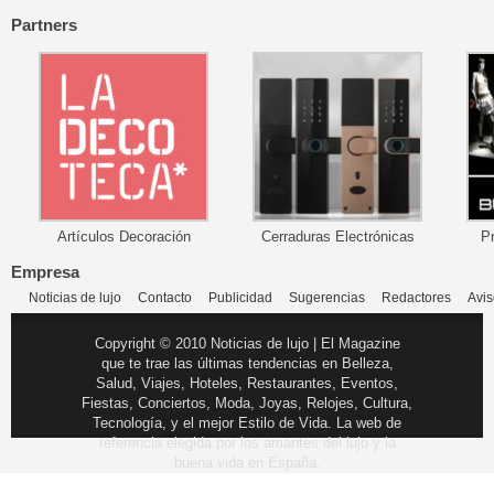
Partners
Artículos Decoración
Cerraduras Electrónicas
P
Empresa
Noticias de lujo
Contacto
Publicidad
Sugerencias
Redactores
Avis
Copyright © 2010 Noticias de lujo | El Magazine
que te trae las últimas tendencias en Belleza,
Salud, Viajes, Hoteles, Restaurantes, Eventos,
Fiestas, Conciertos, Moda, Joyas, Relojes, Cultura,
Tecnología, y el mejor Estilo de Vida. La web de
referencia elegida por los amantes del lujo y la
buena vida en España.