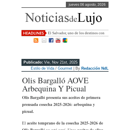
jueves 06 agosto, 2026
El Salvador, uno de los destinos con
mayor proyección de Centroamérica
Publicado:
Vie, Nov 21st, 2025
Estilo de Vida
/
Gourmet
| By
Redacción NdL
Olis Bargalló AOVE
Arbequina Y Picual
Olis Bargalló presenta sus aceites de primera
prensada cosecha 2025-2026: arbequina y
picual.
aceite temprano de la cosecha 2025-2026 de
El
Olis Bargalló
aceites de oliva
ya está aquí. Unos