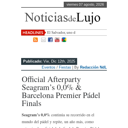
viernes 07 agosto, 2026
El Salvador, uno de los destinos con
mayor proye
Publicado:
Vie, Dic 12th, 2025
Eventos
/
Fiestas
| By
Redacción NdL
Official Afterparty
Seagram’s 0,0% &
Barcelona Premier Pádel
Finals
Seagram’s 0,0%
continúa su recorrido en el
mundo del pádel y repite, un año más, como