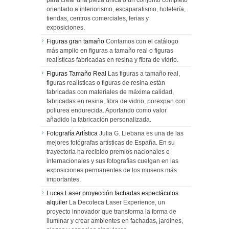
para crear una pieza única o un conjunto completo
orientado a interiorismo, escaparatismo, hotelería,
tiendas, centros comerciales, ferias y
exposiciones.
Figuras gran tamaño
Contamos con el catálogo
más amplio en figuras a tamaño real o figuras
realísticas fabricadas en resina y fibra de vidrio.
Figuras Tamaño Real
Las figuras a tamaño real,
figuras realísticas o figuras de resina están
fabricadas con materiales de máxima calidad,
fabricadas en resina, fibra de vidrio, porexpan con
poliurea endurecida. Aportando como valor
añadido la fabricación personalizada.
Fotografía Artística
Julia G. Liebana es una de las
mejores fotógrafas artísticas de España. En su
trayectoria ha recibido premios nacionales e
internacionales y sus fotografías cuelgan en las
exposiciones permanentes de los museos más
importantes.
Luces Laser proyección fachadas espectáculos
alquiler
La Decoteca Laser Experience, un
proyecto innovador que transforma la forma de
iluminar y crear ambientes en fachadas, jardines,