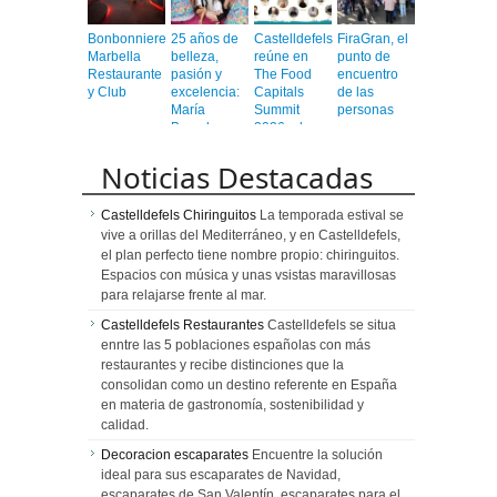
Bonbonniere
25 años de
Castelldefels
FiraGran, el
Marbella
belleza,
reúne en
punto de
Restaurante
pasión y
The Food
encuentro
y Club
excelencia:
Capitals
de las
María
Summit
personas
Barcelona
2026 a la
mayores
Peluquerías
élite mundial
celebra por
de la
Noticias Destacadas
todo lo alto
gastronomía
el
Castelldefels Chiringuitos
La temporada estival se
aniversario
de su
vive a orillas del Mediterráneo, y en Castelldefels,
icónico
el plan perfecto tiene nombre propio: chiringuitos.
Salón
Espacios con música y unas vsistas maravillosas
Bonanova
para relajarse frente al mar.
Castelldefels Restaurantes
Castelldefels se situa
enntre las 5 poblaciones españolas con más
restaurantes y recibe distinciones que la
consolidan como un destino referente en España
en materia de gastronomía, sostenibilidad y
calidad.
Decoracion escaparates
Encuentre la solución
ideal para sus escaparates de Navidad,
escaparates de San Valentín, escaparates para el