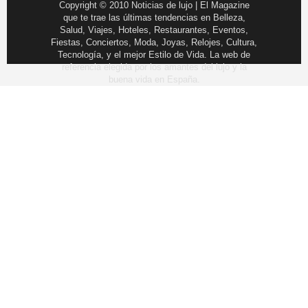
Copyright © 2010 Noticias de lujo | El Magazine
que te trae las últimas tendencias en Belleza,
Salud, Viajes, Hoteles, Restaurantes, Eventos,
Fiestas, Conciertos, Moda, Joyas, Relojes, Cultura,
Tecnología, y el mejor Estilo de Vida. La web de
referencia elegida por los amantes del lujo y la
buena vida en España.