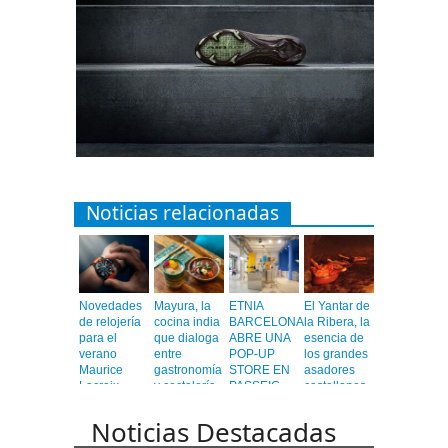
Noticias relacionadas
Novedades
Mayura, la
ETNIA
El Yantar de
de relojería
cocina india
BARCELONA
la Ribera, la
para el
que dialoga
ABRE UNA
esencia de
verano
entre
POP-UP
los grandes
Maurice
gastronomía
STORE EN
asadores
Lacroix
y coctelería
PASSEIG
castellanos
de autor
DE GRÀCIA
en el
corazón de
Noticias Destacadas
Barcelona