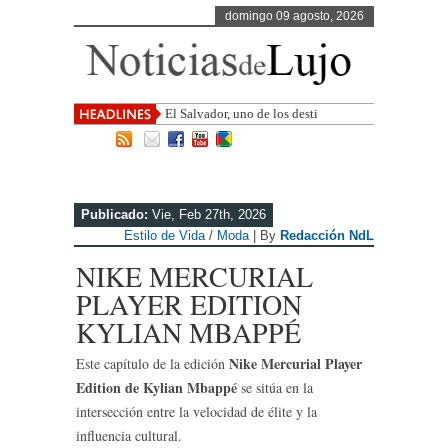
domingo 09 agosto, 2026
El Salvador, uno de los destinos con
mayor proyección de Centroamé
Publicado:
Vie, Feb 27th, 2026
Estilo de Vida
/
Moda
| By
Redacción NdL
NIKE MERCURIAL
PLAYER EDITION
KYLIAN MBAPPÉ
Nike Mercurial Player
Este capítulo de la edición
Edition de Kylian Mbappé
se sitúa en la
intersección entre la velocidad de élite y la
influencia cultural.