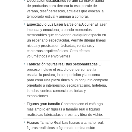
Decoración escaparates verano
La mayor gama
de productos para decorar tu escaparate de
verano, diseños frescos, actuales que evocan la
temporada estival y animan a comprar.
Espectáculo Luz Laser Barcelona Alquiler
El láser
impacta y emociona, creando momentos
memorables que convierten cualquier espacio en
un escenario espectacular. Permite dibujar líneas
nítidas y precisas en fachadas, ventanas y
contornos arquitectónicos. Crea efectos
volumétricos y envolventes
Fabricación figuras realistas personalizadas
El
proceso incluye el estudio del personaje, la
escala, la postura, la composición y la escena
para crear una pieza única o un conjunto completo
orientado a interiorismo, escaparatismo, hotelería,
tiendas, centros comerciales, ferias y
exposiciones.
Figuras gran tamaño
Contamos con el catálogo
más amplio en figuras a tamaño real o figuras
realísticas fabricadas en resina y fibra de vidrio.
Figuras Tamaño Real
Las figuras a tamaño real,
figuras realísticas o figuras de resina están