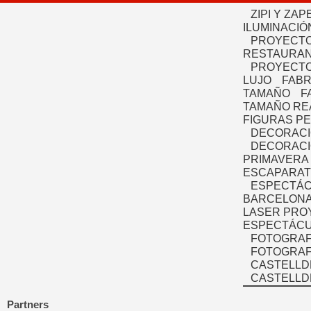
ZIPI Y ZAP
ILUMINACIÓ
PROYECTO
RESTAURAN
PROYECTO
LUJO
FABR
TAMAÑO
F
TAMAÑO RE
FIGURAS P
DECORACI
DECORACI
PRIMAVERA
ESCAPARAT
ESPECTÁC
BARCELONA
LASER PRO
ESPECTÁCU
FOTOGRAF
FOTOGRAFÍ
CASTELLD
CASTELLD
Partners