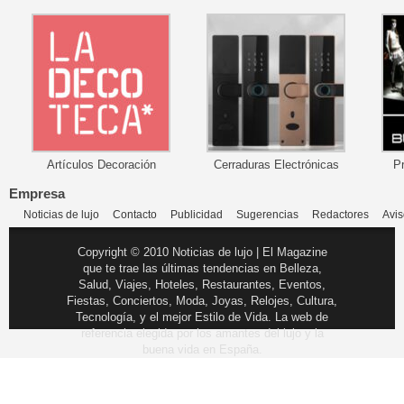
Artículos Decoración
Cerraduras Electrónicas
P
Empresa
Noticias de lujo
Contacto
Publicidad
Sugerencias
Redactores
Avis
Copyright © 2010 Noticias de lujo | El Magazine
que te trae las últimas tendencias en Belleza,
Salud, Viajes, Hoteles, Restaurantes, Eventos,
Fiestas, Conciertos, Moda, Joyas, Relojes, Cultura,
Tecnología, y el mejor Estilo de Vida. La web de
referencia elegida por los amantes del lujo y la
buena vida en España.