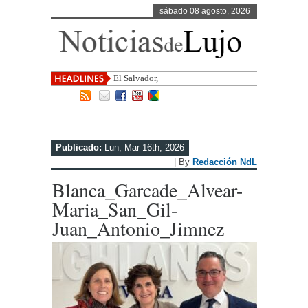
sábado 08 agosto, 2026
El Salvador, uno de los destinos con
Publicado:
Lun, Mar 16th, 2026
| By
Redacción NdL
Blanca_Garcade_Alvear-
Maria_San_Gil-
Juan_Antonio_Jimnez