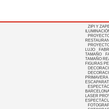
ZIPI Y ZAP
ILUMINACIÓ
PROYECTO
RESTAURAN
PROYECTO
LUJO
FABR
TAMAÑO
F
TAMAÑO RE
FIGURAS P
DECORACI
DECORACI
PRIMAVERA
ESCAPARAT
ESPECTÁC
BARCELONA
LASER PRO
ESPECTÁCU
FOTOGRAF