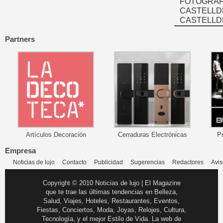
FOTOGRAFÍ
CASTELLD
CASTELLD
Partners
Artículos Decoración
Cerraduras Electrónicas
P
Empresa
Noticias de lujo
Contacto
Publicidad
Sugerencias
Redactores
Avis
Copyright © 2010 Noticias de lujo | El Magazine
que te trae las últimas tendencias en Belleza,
Salud, Viajes, Hoteles, Restaurantes, Eventos,
Fiestas, Conciertos, Moda, Joyas, Relojes, Cultura,
Tecnología, y el mejor Estilo de Vida. La web de