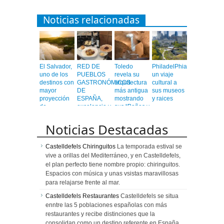
Noticias relacionadas
El Salvador,
RED DE
Toledo
PhiladelPhia,
uno de los
PUEBLOS
revela su
un viaje
destinos con
GASTRONÓMICOS
arquitectura
cultural a
mayor
DE
más antigua
sus museos
proyección
ESPAÑA,
mostrando
y raices
de
excelencia y
sus “Baños y
Centroamérica
calidad en
Mezquitas”
un viaje
Noticias Destacadas
emocionante
Castelldefels Chiringuitos
La temporada estival se
vive a orillas del Mediterráneo, y en Castelldefels,
el plan perfecto tiene nombre propio: chiringuitos.
Espacios con música y unas vsistas maravillosas
para relajarse frente al mar.
Castelldefels Restaurantes
Castelldefels se situa
enntre las 5 poblaciones españolas con más
restaurantes y recibe distinciones que la
consolidan como un destino referente en España