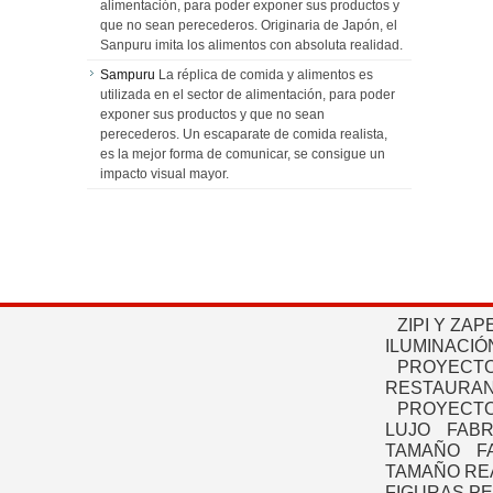
alimentación, para poder exponer sus productos y
que no sean perecederos. Originaria de Japón, el
Sanpuru imita los alimentos con absoluta realidad.
Sampuru
La réplica de comida y alimentos es
utilizada en el sector de alimentación, para poder
exponer sus productos y que no sean
perecederos. Un escaparate de comida realista,
es la mejor forma de comunicar, se consigue un
impacto visual mayor.
ZIPI Y ZAP
ILUMINACIÓ
PROYECTO
RESTAURAN
PROYECTO
LUJO
FABR
TAMAÑO
F
TAMAÑO RE
FIGURAS P