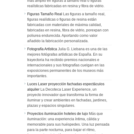
más amplio en figuras a tamaño real o figuras
realísticas fabricadas en resina y fibra de vidrio.
Figuras Tamaño Real
Las figuras a tamaño real,
figuras realísticas o figuras de resina están
fabricadas con materiales de máxima calidad,
fabricadas en resina, fibra de vidrio, porexpan con
poliurea endurecida. Aportando como valor
añadido la fabricación personalizada.
Fotografía Artística
Julia G. Liebana es una de las
mejores fotógrafas artísticas de España. En su
trayectoria ha recibido premios nacionales e
internacionales y sus fotografías cuelgan en las
exposiciones permanentes de los museos más
importantes.
Luces Laser proyección fachadas espectáculos
alquiler
La Decoteca Laser Experience, un
proyecto innovador que transforma la forma de
iluminar y crear ambientes en fachadas, jardines,
plazas y espacios singulares.
Proyectos iluminación hoteles de lujo
Más que
iluminación: una experiencia íntima, cálida y
memorable para sus huéspedes. Una luz pensada
para la parte nocturna, para bajar el ritmo,