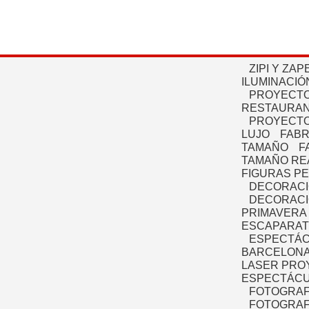
ZIPI Y ZAP
ILUMINACIÓ
PROYECTO
RESTAURAN
PROYECTO
LUJO
FABR
TAMAÑO
F
TAMAÑO RE
FIGURAS P
DECORACI
DECORACI
PRIMAVERA
ESCAPARAT
ESPECTÁC
BARCELONA
LASER PRO
ESPECTÁCU
FOTOGRAF
FOTOGRAFÍ