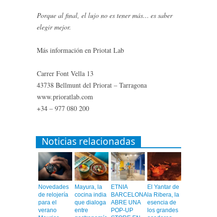
Porque al final, el lujo no es tener más… es saber
elegir mejor.
Más información en Priotat Lab
Carrer Font Vella 13
43738 Bellmunt del Priorat – Tarragona
www.prioratlab.com
+34 – 977 080 200
Noticias relacionadas
Novedades
Mayura, la
ETNIA
El Yantar de
de relojería
cocina india
BARCELONA
la Ribera, la
para el
que dialoga
ABRE UNA
esencia de
verano
entre
POP-UP
los grandes