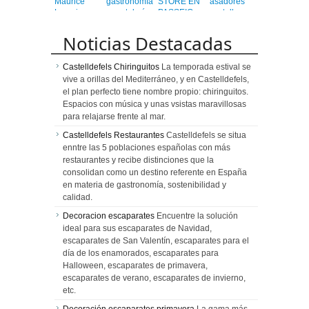
Maurice
gastronomía
STORE EN
asadores
Lacroix
y coctelería
PASSEIG
castellanos
de autor
DE GRÀCIA
en el
corazón de
Noticias Destacadas
Barcelona
Castelldefels Chiringuitos
La temporada estival se
vive a orillas del Mediterráneo, y en Castelldefels,
el plan perfecto tiene nombre propio: chiringuitos.
Espacios con música y unas vsistas maravillosas
para relajarse frente al mar.
Castelldefels Restaurantes
Castelldefels se situa
enntre las 5 poblaciones españolas con más
restaurantes y recibe distinciones que la
consolidan como un destino referente en España
en materia de gastronomía, sostenibilidad y
calidad.
Decoracion escaparates
Encuentre la solución
ideal para sus escaparates de Navidad,
escaparates de San Valentín, escaparates para el
día de los enamorados, escaparates para
Halloween, escaparates de primavera,
escaparates de verano, escaparates de invierno,
etc.