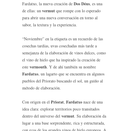
Dos Déus
Fardatxo, la nueva creación de
, es una
vermut
de ellas: un
que rompe con lo esperado
para abrir una nueva conversación en torno al
sabor, la textura y la experiencia.
“Noviembre” en la etiqueta es un recuerdo de las
cosechas tardías, uvas cosechadas más tarde a
semejanza de la elaboración de vinos dulces, como
el vino de hielo que ha inspirado la creación de
vermouth
este
. Y de ahí también su nombre
Fardatxo
, un lagarto que se encuentra en algunos
pueblos del Priorato buscando el sol, un guiño al
método de elaboración.
Priorat
Fardatxo
Con origen en el
,
nace de una
idea clara: explorar territorios poco transitados
vermut
dentro del universo del
. Su elaboración da
lugar a una base sorprendente, rica y estructurada,
con ecos de los grandes vinos de hielo europeos. A