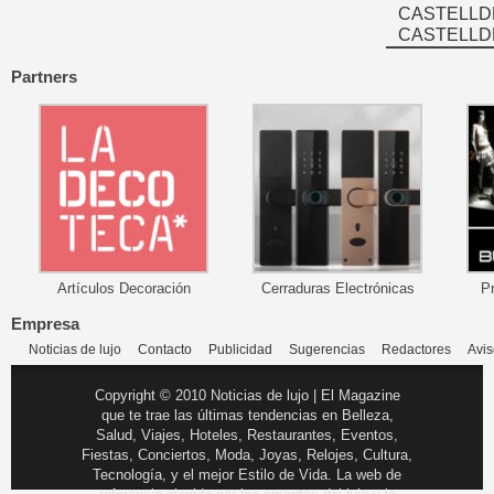
CASTELLD
CASTELLD
Partners
Artículos Decoración
Cerraduras Electrónicas
P
Empresa
Noticias de lujo
Contacto
Publicidad
Sugerencias
Redactores
Avis
Copyright © 2010 Noticias de lujo | El Magazine
que te trae las últimas tendencias en Belleza,
Salud, Viajes, Hoteles, Restaurantes, Eventos,
Fiestas, Conciertos, Moda, Joyas, Relojes, Cultura,
Tecnología, y el mejor Estilo de Vida. La web de