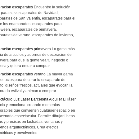
racion escaparates
Encuentre la solución
l para sus escaparates de Navidad,
parates de San Valentín, escaparates para el
de los enamorados, escaparates para
oween, escaparates de primavera,
parates de verano, escaparates de invierno,
ración escaparates primavera
La gama más
ia de artículos y adornos de decoración de
avera para que la gente vea tu negocio o
esa y quiera entrar a comprar.
ración escaparates verano
La mayor gama
roductos para decorar tu escaparate de
no, diseños frescos, actuales que evocan la
orada estival y animan a comprar.
ctáculo Luz Laser Barcelona Alquiler
El láser
cta y emociona, creando momentos
rables que convierten cualquier espacio en
scenario espectacular. Permite dibujar líneas
das y precisas en fachadas, ventanas y
ornos arquitectónicos. Crea efectos
métricos y envolventes