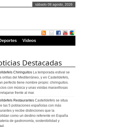
sábado 08 agosto, 2026
Deportes
Videos
ticias Destacadas
lldefels Chiringuitos
La temporada estival se
a orillas del Mediterráneo, y en Castelldefels,
an perfecto tiene nombre propio: chiringuitos.
cios con música y unas vsistas maravillosas
relajarse frente al mar.
elldefels Restaurantes
Castelldefels se situa
re las 5 poblaciones españolas con más
urantes y recibe distinciones que la
olidan como un destino referente en España
ateria de gastronomía, sostenibilidad y
ad.