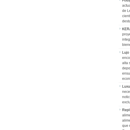
Foto
actua
de L
cien
desta
KER
proy
integ
biene
Lujo
encon
alta 
depor
ensue
econ
Luxu
neces
notic
exclu
Repl
alime
alim
que 