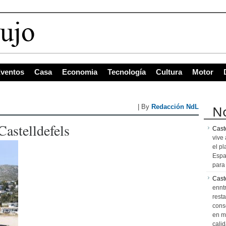
ventos
Casa
Economia
Tecnología
Cultura
Motor
No
| By
Redacción NdL
Castelldefels
Caste
vive 
el pl
Espa
para 
Cast
ennt
resta
cons
en m
calid