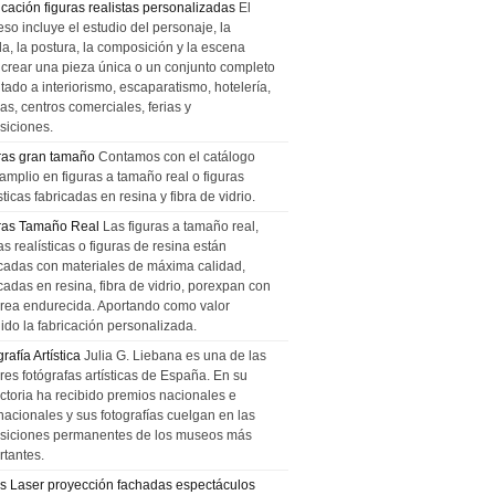
icación figuras realistas personalizadas
El
so incluye el estudio del personaje, la
la, la postura, la composición y la escena
 crear una pieza única o un conjunto completo
tado a interiorismo, escaparatismo, hotelería,
as, centros comerciales, ferias y
siciones.
ras gran tamaño
Contamos con el catálogo
amplio en figuras a tamaño real o figuras
sticas fabricadas en resina y fibra de vidrio.
ras Tamaño Real
Las figuras a tamaño real,
as realísticas o figuras de resina están
icadas con materiales de máxima calidad,
cadas en resina, fibra de vidrio, porexpan con
urea endurecida. Aportando como valor
ido la fabricación personalizada.
rafía Artística
Julia G. Liebana es una de las
res fotógrafas artísticas de España. En su
ectoria ha recibido premios nacionales e
nacionales y sus fotografías cuelgan en las
siciones permanentes de los museos más
rtantes.
s Laser proyección fachadas espectáculos