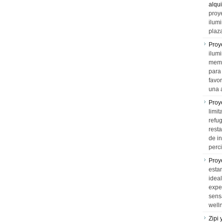
alqui
proy
ilum
plaz
Proy
ilumi
memo
para 
favo
una 
Proy
limit
refu
rest
de i
perci
Proy
esta
idea
expe
sens
well
Zipi