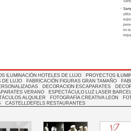
Sanp
Sam
utili
expo
pere
es l
impa
S ILUMINACIÓN HOTELES DE LUJO
PROYECTOS ILUMI
 DE LUJO
FABRICACIÓN FIGURAS GRAN TAMAÑO
FAB
PERSONALIZADAS
DECORACION ESCAPARATES
DECOR
APARATES VERANO
ESPECTÁCULO LUZ LASER BARCEL
TÁCULOS ALQUILER
FOTOGRAFÍA CREATIVA LEÓN
FO
S
CASTELLDEFELS RESTAURANTES