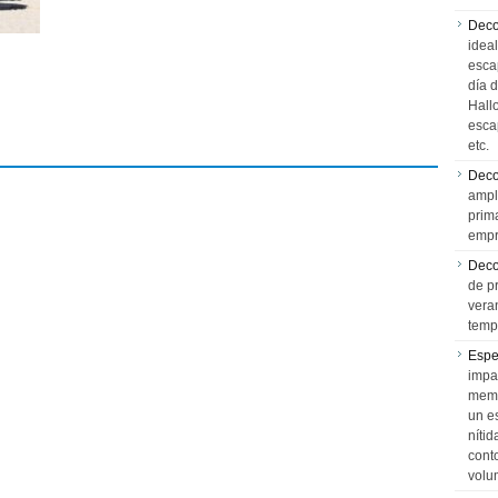
Deco
idea
esca
día 
Hall
esca
etc.
Deco
ampl
prim
empr
Deco
de p
vera
temp
Espe
impa
memo
un e
níti
cont
volu