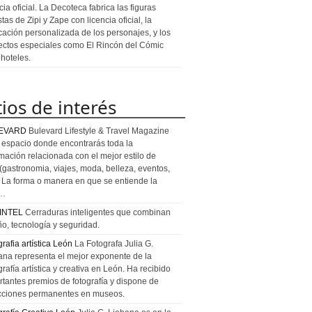
cia oficial. La Decoteca fabrica las figuras
stas de Zipi y Zape con licencia oficial, la
icación personalizada de los personajes, y los
ectos especiales como El Rincón del Cómic
 hoteles.
tios de interés
EVARD
Bulevard Lifestyle & Travel Magazine
l espacio donde encontrarás toda la
rmación relacionada con el mejor estilo de
 (gastronomia, viajes, moda, belleza, eventos,
). La forma o manera en que se entiende la
a…
INTEL
Cerraduras inteligentes que combinan
ño, tecnología y seguridad.
rafia artística León
La Fotografa Julia G.
ana representa el mejor exponente de la
rafía artística y creativa en León. Ha recibido
rtantes premios de fotografía y dispone de
cciones permanentes en museos.