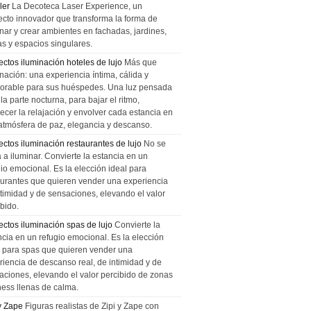
ler
La Decoteca Laser Experience, un
ecto innovador que transforma la forma de
inar y crear ambientes en fachadas, jardines,
as y espacios singulares.
ectos iluminación hoteles de lujo
Más que
nación: una experiencia íntima, cálida y
rable para sus huéspedes. Una luz pensada
la parte nocturna, para bajar el ritmo,
recer la relajación y envolver cada estancia en
atmósfera de paz, elegancia y descanso.
ectos iluminación restaurantes de lujo
No se
a a iluminar. Convierte la estancia en un
gio emocional. Es la elección ideal para
aurantes que quieren vender una experiencia
ntimidad y de sensaciones, elevando el valor
bido.
ectos iluminación spas de lujo
Convierte la
ncia en un refugio emocional. Es la elección
l para spas que quieren vender una
riencia de descanso real, de intimidad y de
aciones, elevando el valor percibido de zonas
ness llenas de calma.
 y Zape
Figuras realistas de Zipi y Zape con