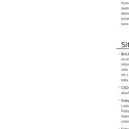
licen
reali
fabr
proy
para
Si
BUL
es e
info
vida
etc.
vid
CED
dise
Fotog
Lieb
Fotog
impo
cole