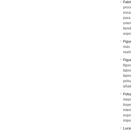
Fabr
proce
esca
para
orien
tiend
expo
Figu
más 
realí
Figu
figur
fabr
fabri
poli
añad
Fotog
mejo
tray
inter
expo
impo
Luce