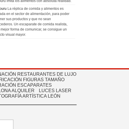
uru imita los alimentos con absoluta realidad.
puru
La réplica de comida y alimentos es
zada en el sector de alimentación, para poder
ner sus productos y que no sean
cederos. Un escaparate de comida realista,
a mejor forma de comunicar, se consigue un
cto visual mayor.
NACIÓN RESTAURANTES DE LUJO
RICACIÓN FIGURAS TAMAÑO
ACIÓN ESCAPARATES
ONA ALQUILER
LUCES LASER
TOGRAFÍA ARTÍSTICA LEÓN