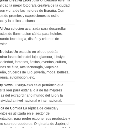
grafía Creativa León
Julia G. Liebana es en la
lidad la mejor fotógrafa creativa de la ciudad
eón y una de las mejores de España. Con
tos de premios y exposiciones su estilo
ca y la crítica la clama.
AI
Una solución avanzada para desarrollar
ectos de iluminación cálida para hoteles,
rando tecnología, diseño y criterios de
star.
 Noticias
Un espacio en el que podrás
trar las noticias del lujo, glamour, lifestyle,
sociedad, famosos, fiestas, eventos, cultura,
tes de élite, alta tecnología, viajes de
ño, cruceros de lujo, joyería, moda, belleza,
omía, automoción, etc.
ry News
LuxuryNews es el periódico que
ita leer para estar al día de las mejores
ias del extraordinario mundo del lujo y la
sividad a nivel nacional e internacional.
ica de Comida
La réplica de comida y
ntos es utilizada en el sector de
entación, para poder exponer sus productos y
no sean perecederos. Originaria de Japón, el