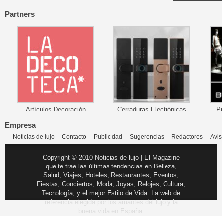
Partners
Artículos Decoración
Cerraduras Electrónicas
P
Empresa
Noticias de lujo
Contacto
Publicidad
Sugerencias
Redactores
Avis
Copyright © 2010 Noticias de lujo | El Magazine
que te trae las últimas tendencias en Belleza,
Salud, Viajes, Hoteles, Restaurantes, Eventos,
Fiestas, Conciertos, Moda, Joyas, Relojes, Cultura,
Tecnología, y el mejor Estilo de Vida. La web de
referencia elegida por los amantes del lujo y la
buena vida en España.