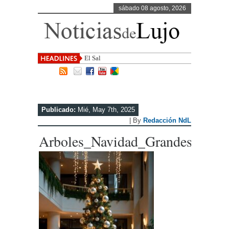
sábado 08 agosto, 2026
El Salvador, uno de los destin
Publicado:
Mié, May 7th, 2025
| By
Redacción NdL
Arboles_Navidad_Grandes_Artif