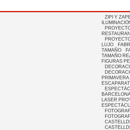
ZIPI Y ZAP
ILUMINACIÓ
PROYECTO
RESTAURAN
PROYECTO
LUJO
FABR
TAMAÑO
F
TAMAÑO RE
FIGURAS P
DECORACI
DECORACI
PRIMAVERA
ESCAPARAT
ESPECTÁC
BARCELONA
LASER PRO
ESPECTÁCU
FOTOGRAF
FOTOGRAFÍ
CASTELLD
CASTELLD