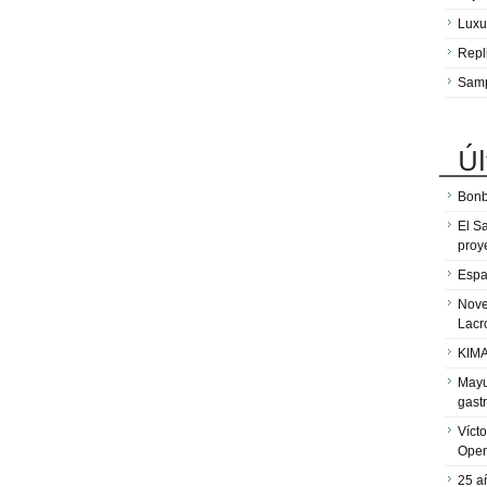
Luxu
Repl
Sam
Úl
Bonb
El S
proy
Espa
Nove
Lacr
KIMA
Mayu
gast
Víct
Ope
25 a