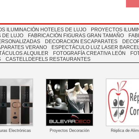
S ILUMINACIÓN HOTELES DE LUJO
PROYECTOS ILUMI
 DE LUJO
FABRICACIÓN FIGURAS GRAN TAMAÑO
FAB
PERSONALIZADAS
DECORACION ESCAPARATES
DECOR
APARATES VERANO
ESPECTÁCULO LUZ LASER BARCEL
TÁCULOS ALQUILER
FOTOGRAFÍA CREATIVA LEÓN
FO
S
CASTELLDEFELS RESTAURANTES
uras Electrónicas
Proyectos Decoración
Réplica de Ali