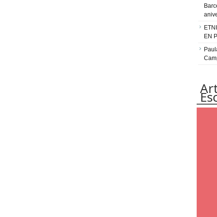
Barc
aniv
ETN
EN 
Paul
Camp
Ar
Es