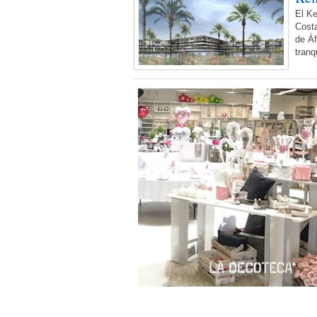
El Ke
Costa
de Áf
tranq