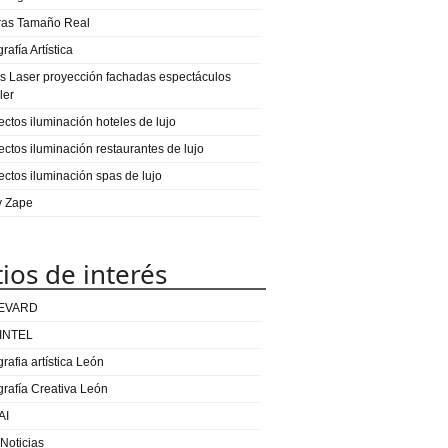
ras Tamaño Real
rafía Artística
s Laser proyección fachadas espectáculos
ler
ectos iluminación hoteles de lujo
ectos iluminación restaurantes de lujo
ectos iluminación spas de lujo
 y Zape
tios de interés
EVARD
INTEL
rafia artística León
grafía Creativa León
AI
 Noticias