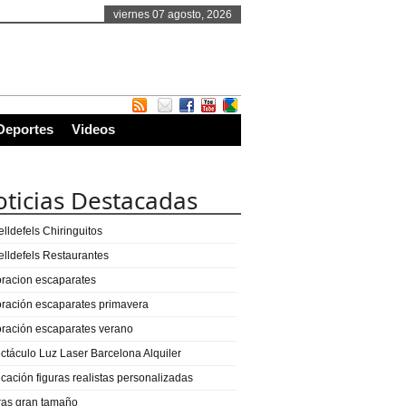
viernes 07 agosto, 2026
Deportes
Videos
ticias Destacadas
lldefels Chiringuitos
elldefels Restaurantes
racion escaparates
ración escaparates primavera
ración escaparates verano
ctáculo Luz Laser Barcelona Alquiler
icación figuras realistas personalizadas
ras gran tamaño