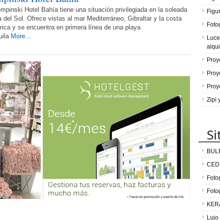
mpinski Hotel Bahía tiene una situación privilegiada en la soleada
Figu
 del Sol. Ofrece vistas al mar Mediterráneo, Gibraltar y la costa
Fotog
rica y se encuentra en primera línea de una playa
uila
More...
Luce
alqui
Proy
Proy
Proy
Zipi
Si
BUL
CED
Fotog
Foto
KER
Lujo