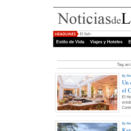
El Salvador, uno de los de
Estilo de Vida
Viajes y Hoteles
E
Tag arc
By
Re
Un 
el 
El Ho
octub
Cont
By
Re
Kem