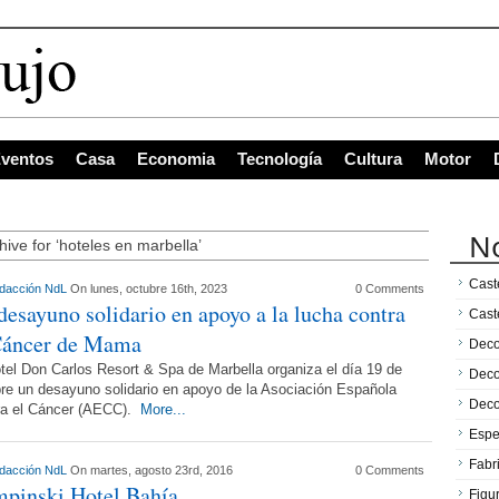
ventos
Casa
Economia
Tecnología
Cultura
Motor
No
hive for ‘hoteles en marbella’
Caste
dacción NdL
On lunes, octubre 16th, 2023
0 Comments
desayuno solidario en apoyo a la lucha contra
Cast
Cáncer de Mama
Deco
tel Don Carlos Resort & Spa de Marbella organiza el día 19 de
Deco
re un desayuno solidario en apoyo de la Asociación Española
Deco
ra el Cáncer (AECC).
More...
Espe
Fabr
dacción NdL
On martes, agosto 23rd, 2016
0 Comments
pinski Hotel Bahía
Figu