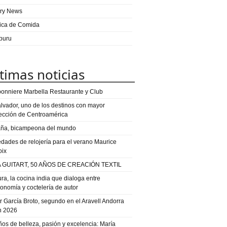
ry News
ica de Comida
puru
timas noticias
onniere Marbella Restaurante y Club
alvador, uno de los destinos con mayor
ección de Centroamérica
ña, bicampeona del mundo
dades de relojería para el verano Maurice
oix
 GUITART, 50 AÑOS DE CREACIÓN TEXTIL
ra, la cocina india que dialoga entre
ronomía y coctelería de autor
or García Broto, segundo en el Aravell Andorra
n 2026
ños de belleza, pasión y excelencia: María