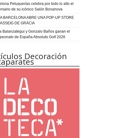
elona Peluquerías celebra por todo lo alto el
ersario de su icónico Salón Bonanova
IA BARCELONA ABRE UNA POP-UP STORE
PASSEIG DE GRÀCIA
a Balanzategui y Gonzalo Baños ganan el
eonato de España Absoluto Golf 2026
tículos Decoración
caparates