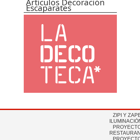
Artículos Decoración
Escaparates
ZIPI Y ZAP
ILUMINACIÓ
PROYECTO
RESTAURAN
PROYECTO