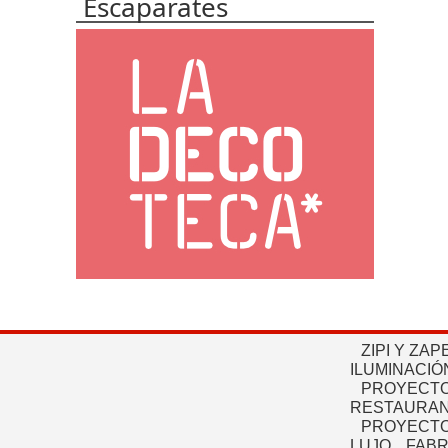
Escaparates
ZIPI Y ZAP
ILUMINACIÓ
PROYECTO
RESTAURAN
PROYECTO
LUJO
FABR