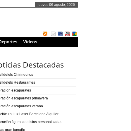
jueves 06 agosto, 2026
Deportes
Videos
ticias Destacadas
lldefels Chiringuitos
elldefels Restaurantes
racion escaparates
ración escaparates primavera
ración escaparates verano
ctáculo Luz Laser Barcelona Alquiler
icación figuras realistas personalizadas
ras gran tamaño