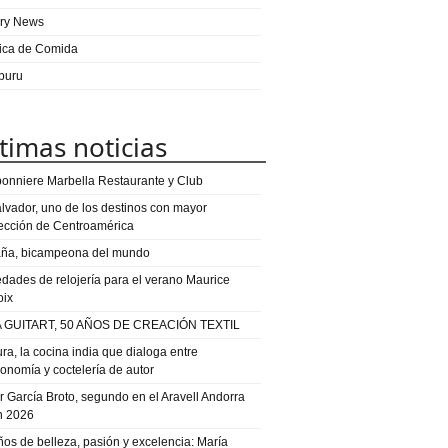
ry News
ica de Comida
puru
timas noticias
onniere Marbella Restaurante y Club
alvador, uno de los destinos con mayor
ección de Centroamérica
ña, bicampeona del mundo
dades de relojería para el verano Maurice
oix
 GUITART, 50 AÑOS DE CREACIÓN TEXTIL
ra, la cocina india que dialoga entre
ronomía y coctelería de autor
or García Broto, segundo en el Aravell Andorra
n 2026
ños de belleza, pasión y excelencia: María