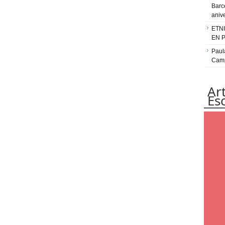
Barc
aniv
ETN
EN 
Paul
Camp
Ar
Es