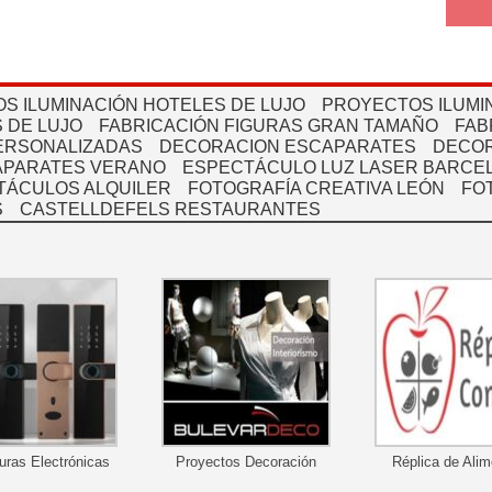
S ILUMINACIÓN HOTELES DE LUJO
PROYECTOS ILUMI
 DE LUJO
FABRICACIÓN FIGURAS GRAN TAMAÑO
FAB
PERSONALIZADAS
DECORACION ESCAPARATES
DECOR
APARATES VERANO
ESPECTÁCULO LUZ LASER BARCEL
TÁCULOS ALQUILER
FOTOGRAFÍA CREATIVA LEÓN
FO
S
CASTELLDEFELS RESTAURANTES
uras Electrónicas
Proyectos Decoración
Réplica de Ali