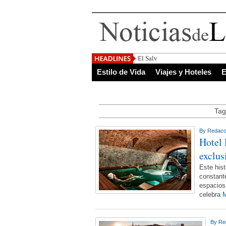
El Salvador, uno de los de
Estilo de Vida
Viajes y Hoteles
E
Tag
By
Redacc
Hotel 
exclus
Este his
constant
espacios
celebra
M
By
Re