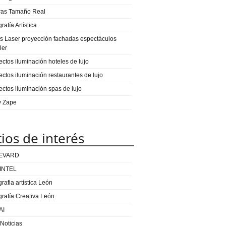
ras Tamaño Real
rafía Artística
s Laser proyección fachadas espectáculos
ler
ectos iluminación hoteles de lujo
ectos iluminación restaurantes de lujo
ectos iluminación spas de lujo
 y Zape
tios de interés
EVARD
INTEL
rafia artística León
grafía Creativa León
AI
 Noticias