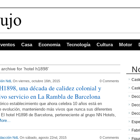
ventos
Casa
Economia
Tecnología
Cultura
Motor
No
 archive for ‘hotel h1898’
Caste
ión NdL
On viernes, octubre 16th, 2015
0 Comments
H1898, una década de calidez colonial y
Cast
ivo servicio en La Rambla de Barcelona
Deco
tórico establecimiento que ahora celebra 10 años está en
Deco
e evolución, manteniendo más vivos que nunca sus diferentes
Deco
 El hotel H1898 de Barcelona, perteneciente al grupo NN Hotels,
ore...
Espe
Fabr
dacción NdL
On sábado, agosto 22nd, 2015
0 Comments
Figu