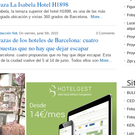
raza La Isabela Hotel H1898
Figu
abela, la terraza superior del hotel H1898, es una de las más
Fotog
ilegiada ubicación y vistas 360 grados de Barcelona.
More...
Luce
alqui
dacción NdL
On viernes, junio 5th, 2015
0 Comments
Proy
razas de los hoteles de Barcelona: cuatro
Proy
puestas que no hay que dejar escapar
Proy
arcelona: cuatro propuestas que no hay que dejar escapar. Esta
 de la ciudad vuelve del 5 al 14 de junio. Todos ellos son
More...
Zipi
Si
BUL
CED
Fotog
Foto
KER
Lujo