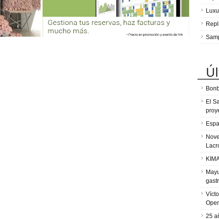
Luxu
Repl
Sam
Úl
Bonb
El S
proy
Espa
Nove
Lacr
KIMA
Mayu
gast
Víct
Ope
25 a