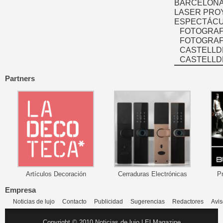
BARCELONA
LASER PRO
ESPECTÁCU
FOTOGRAF
FOTOGRAFÍ
CASTELLD
CASTELLD
Partners
Artículos Decoración
Cerraduras Electrónicas
P
Empresa
Noticias de lujo
Contacto
Publicidad
Sugerencias
Redactores
Avis
Copyright © 2010 Noticias de lujo | El Magazine