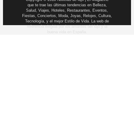
que te trae las últimas tendencias en Belleza,
Salud, Viajes, Hoteles, Restaurantes, Eventos,
Fiestas, Conciertos, Moda, Joyas, Relojes, Cultura,
Tecnología, y el mejor Estilo de Vida. La web de
referencia elegida por los amantes del lujo y la
buena vida en España.