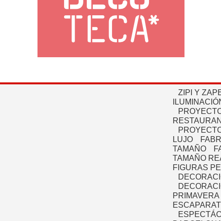
ZIPI Y ZAP
ILUMINACIÓ
PROYECTO
RESTAURAN
PROYECTO
LUJO
FABR
TAMAÑO
F
TAMAÑO RE
FIGURAS P
DECORACI
DECORACI
PRIMAVERA
ESCAPARAT
ESPECTÁC