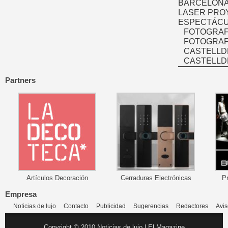
BARCELONA
LASER PRO
ESPECTÁCU
FOTOGRAF
FOTOGRAFÍ
CASTELLD
CASTELLD
Partners
Artículos Decoración
Cerraduras Electrónicas
P
Empresa
Noticias de lujo
Contacto
Publicidad
Sugerencias
Redactores
Avis
Copyright © 2010 Noticias de lujo | El Magazine