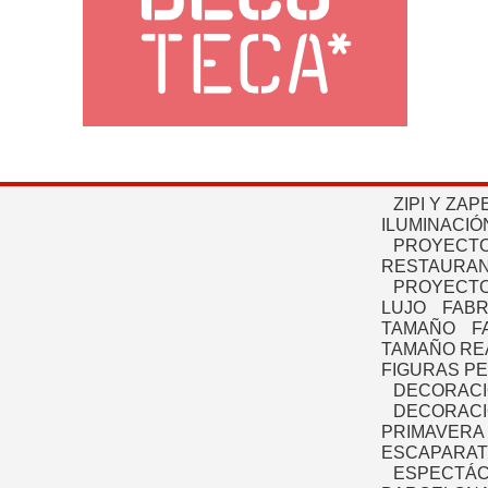
ZIPI Y ZAP
ILUMINACIÓ
PROYECTO
RESTAURAN
PROYECTO
LUJO
FABR
TAMAÑO
F
TAMAÑO RE
FIGURAS P
DECORACI
DECORACI
PRIMAVERA
ESCAPARAT
ESPECTÁC