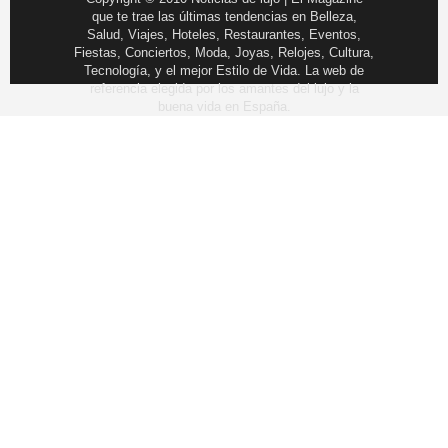
que te trae las últimas tendencias en Belleza,
Salud, Viajes, Hoteles, Restaurantes, Eventos,
Fiestas, Conciertos, Moda, Joyas, Relojes, Cultura,
Tecnología, y el mejor Estilo de Vida. La web de
referencia elegida por los amantes del lujo y la
buena vida en España.