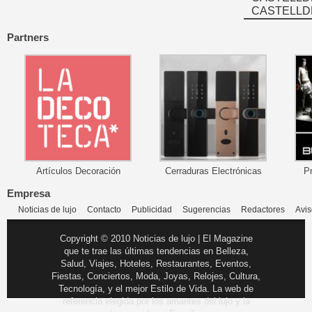
CASTELLD
Partners
Artículos Decoración
Cerraduras Electrónicas
P
Empresa
Noticias de lujo
Contacto
Publicidad
Sugerencias
Redactores
Avis
Copyright © 2010 Noticias de lujo | El Magazine
que te trae las últimas tendencias en Belleza,
Salud, Viajes, Hoteles, Restaurantes, Eventos,
Fiestas, Conciertos, Moda, Joyas, Relojes, Cultura,
Tecnología, y el mejor Estilo de Vida. La web de
referencia elegida por los amantes del lujo y la