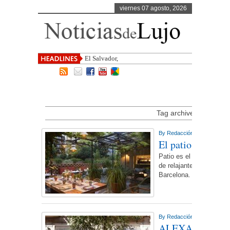
viernes 07 agosto, 2026
El Salvador, uno de los destinos c
Tag archive for ‘Hotel 
By
Redacción NdL
On lunes
El patio del Hot
Patio es el espacio exte
de relajantes momentos a
Barcelona.
More...
By
Redacción NdL
On jueve
ALEXANDRA B