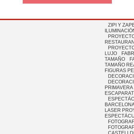
ZIPI Y ZAP
ILUMINACIÓ
PROYECTO
RESTAURAN
PROYECTO
LUJO
FABR
TAMAÑO
F
TAMAÑO RE
FIGURAS P
DECORACI
DECORACI
PRIMAVERA
ESCAPARAT
ESPECTÁC
BARCELONA
LASER PRO
ESPECTÁCU
FOTOGRAF
FOTOGRAFÍ
CASTELLD