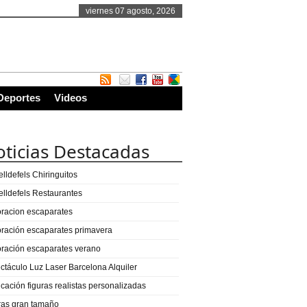
viernes 07 agosto, 2026
Deportes
Videos
ticias Destacadas
lldefels Chiringuitos
elldefels Restaurantes
racion escaparates
ración escaparates primavera
ración escaparates verano
ctáculo Luz Laser Barcelona Alquiler
icación figuras realistas personalizadas
ras gran tamaño