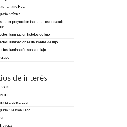
ras Tamaño Real
rafía Artística
s Laser proyección fachadas espectáculos
ler
ectos iluminación hoteles de lujo
ectos iluminación restaurantes de lujo
ectos iluminación spas de lujo
 y Zape
tios de interés
EVARD
INTEL
rafia artística León
grafía Creativa León
AI
 Noticias