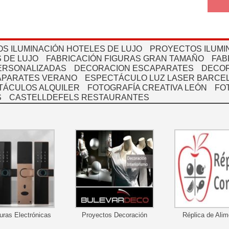
S ILUMINACIÓN HOTELES DE LUJO
PROYECTOS ILUMI
 DE LUJO
FABRICACIÓN FIGURAS GRAN TAMAÑO
FAB
PERSONALIZADAS
DECORACION ESCAPARATES
DECOR
APARATES VERANO
ESPECTÁCULO LUZ LASER BARCEL
TÁCULOS ALQUILER
FOTOGRAFÍA CREATIVA LEÓN
FO
S
CASTELLDEFELS RESTAURANTES
uras Electrónicas
Proyectos Decoración
Réplica de Ali