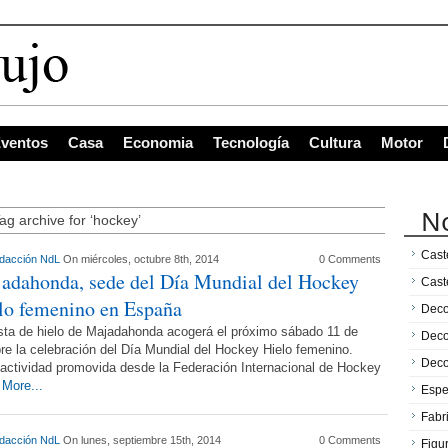
ventos
Casa
Economia
Tecnología
Cultura
Motor
No
ag archive for ‘hockey’
Caste
dacción NdL
On miércoles, octubre 8th, 2014
0 Comments
adahonda, sede del Día Mundial del Hockey
Cast
lo femenino en España
Deco
sta de hielo de Majadahonda acogerá el próximo sábado 11 de
Deco
re la celebración del Día Mundial del Hockey Hielo femenino.
Deco
actividad promovida desde la Federación Internacional de Hockey
o
More...
Espe
Fabr
dacción NdL
On lunes, septiembre 15th, 2014
0 Comments
Figu