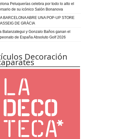
elona Peluquerías celebra por todo lo alto el
ersario de su icónico Salón Bonanova
IA BARCELONA ABRE UNA POP-UP STORE
PASSEIG DE GRÀCIA
a Balanzategui y Gonzalo Baños ganan el
eonato de España Absoluto Golf 2026
tículos Decoración
caparates