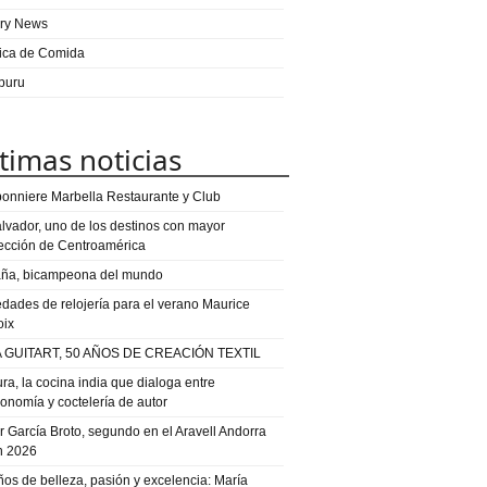
ry News
ica de Comida
puru
timas noticias
onniere Marbella Restaurante y Club
alvador, uno de los destinos con mayor
ección de Centroamérica
ña, bicampeona del mundo
dades de relojería para el verano Maurice
oix
 GUITART, 50 AÑOS DE CREACIÓN TEXTIL
ra, la cocina india que dialoga entre
ronomía y coctelería de autor
or García Broto, segundo en el Aravell Andorra
n 2026
ños de belleza, pasión y excelencia: María