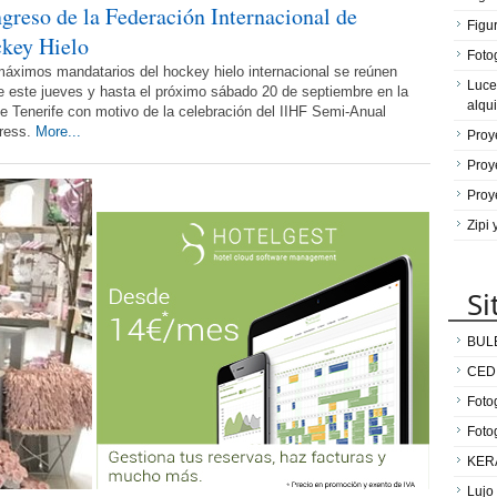
greso de la Federación Internacional de
Figu
key Hielo
Fotog
áximos mandatarios del hockey hielo internacional se reúnen
Luce
 este jueves y hasta el próximo sábado 20 de septiembre en la
alqui
de Tenerife con motivo de la celebración del IIHF Semi-Anual
ress.
More...
Proy
Proy
Proy
Zipi
Si
BUL
CED
Fotog
Foto
KER
Lujo