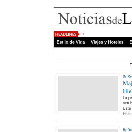
El Salvador, uno de
Estilo de Vida
Viajes y Hoteles
E
T
By
Re
Maj
Hie
La pi
octub
Esta 
Hiel
By
Re