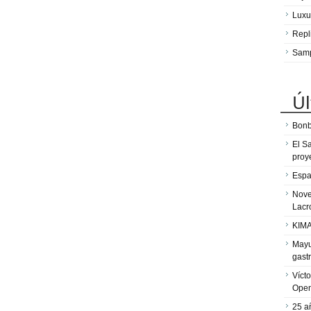
Luxu
Repl
Sam
Úl
Bonb
El S
proy
Espa
Nove
Lacr
KIMA
Mayu
gast
Víct
Ope
25 a