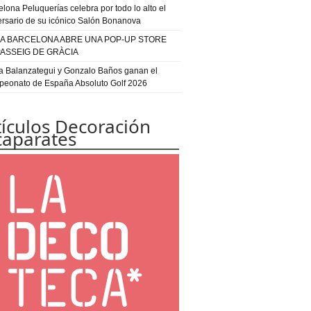
elona Peluquerías celebra por todo lo alto el
ersario de su icónico Salón Bonanova
IA BARCELONA ABRE UNA POP-UP STORE
PASSEIG DE GRÀCIA
a Balanzategui y Gonzalo Baños ganan el
eonato de España Absoluto Golf 2026
tículos Decoración
caparates