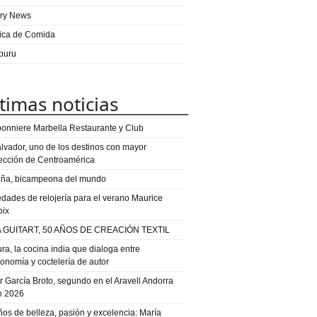
ry News
ica de Comida
puru
timas noticias
onniere Marbella Restaurante y Club
alvador, uno de los destinos con mayor
ección de Centroamérica
ña, bicampeona del mundo
dades de relojería para el verano Maurice
oix
 GUITART, 50 AÑOS DE CREACIÓN TEXTIL
ra, la cocina india que dialoga entre
ronomía y coctelería de autor
or García Broto, segundo en el Aravell Andorra
n 2026
ños de belleza, pasión y excelencia: María