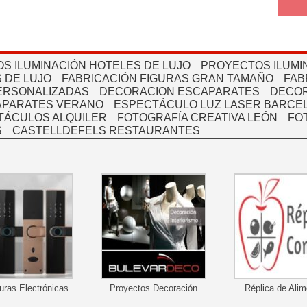
S ILUMINACIÓN HOTELES DE LUJO
PROYECTOS ILUMI
 DE LUJO
FABRICACIÓN FIGURAS GRAN TAMAÑO
FAB
PERSONALIZADAS
DECORACION ESCAPARATES
DECOR
APARATES VERANO
ESPECTÁCULO LUZ LASER BARCEL
TÁCULOS ALQUILER
FOTOGRAFÍA CREATIVA LEÓN
FO
S
CASTELLDEFELS RESTAURANTES
uras Electrónicas
Proyectos Decoración
Réplica de Ali