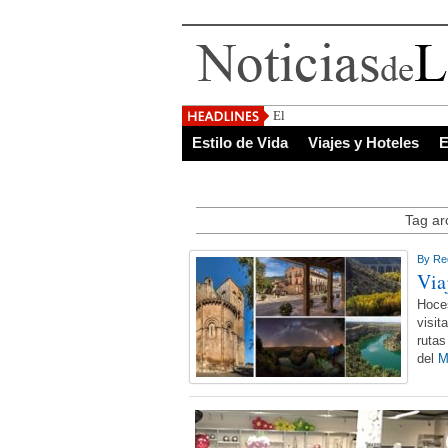
El Salvador, uno de
Estilo de Vida
Viajes y Hoteles
E
Tag ar
By
Re
Via
Hoces
visit
rutas
del
M