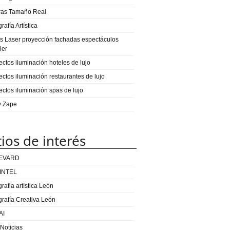
ras Tamaño Real
rafía Artística
s Laser proyección fachadas espectáculos
ler
ectos iluminación hoteles de lujo
ectos iluminación restaurantes de lujo
ectos iluminación spas de lujo
 y Zape
tios de interés
EVARD
INTEL
rafia artística León
grafía Creativa León
AI
 Noticias