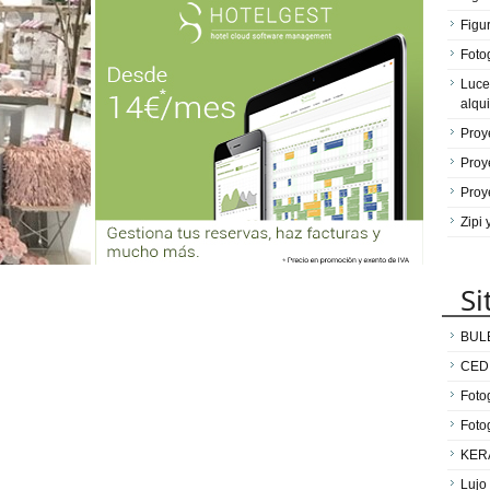
Figu
Fotog
Luce
alqui
Proy
Proy
Proy
Zipi
Si
BUL
CED
Fotog
Foto
KER
Lujo