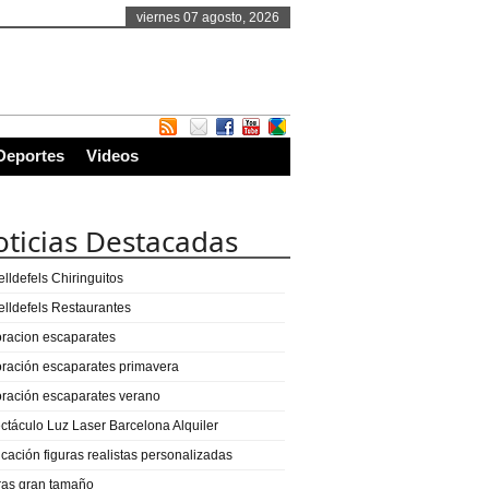
viernes 07 agosto, 2026
Deportes
Videos
ticias Destacadas
lldefels Chiringuitos
elldefels Restaurantes
racion escaparates
ración escaparates primavera
ración escaparates verano
ctáculo Luz Laser Barcelona Alquiler
icación figuras realistas personalizadas
ras gran tamaño