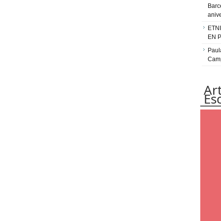
Barc
aniv
ETN
EN 
Paul
Camp
Ar
Es