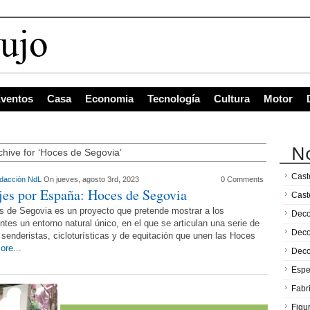
ventos
Casa
Economia
Tecnología
Cultura
Motor
No
chive for ‘Hoces de Segovia’
Caste
dacción NdL
On jueves, agosto 3rd, 2023
0 Comments
jes por España: Hoces de Segovia
Cast
 de Segovia es un proyecto que pretende mostrar a los
Deco
antes un entorno natural único, en el que se articulan una serie de
Deco
 senderistas, cicloturísticas y de equitación que unen las Hoces
ore...
Deco
Espe
Fabr
Figu