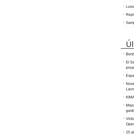
Luxu
Repl
Sam
Úl
Bonb
El S
proy
Espa
Nove
Lacr
KIMA
Mayu
gast
Víct
Ope
25 a